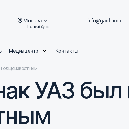
Москва
info@gardium.ru
Цветной бульвар, дом 2
о
Медиацентр
Контакты
ан общеизвестным
нак УАЗ был
тным