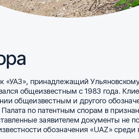
ора
ак «УАЗ», принадлежащий Ульяновском
вался общеизвестным с 1983 года. Кли
ании общеизвестным и другого обознач
 Палата по патентным спорам в признан
ставленные заявителем документы не п
известности обозначения «UAZ» среди 