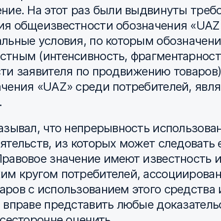
ние. На этот раз были выдвинуты требов
ия общеизвестности обозначения «UAZ
альные условия, по которым обозначен
стным (интенсивность, фрагментарност
ти заявителя по продвижению товаров)
ачения «UAZ» среди потребителей, яв
.
азывал, что непрерывность использова
ятельств, из которых может следовать 
Правовое значение имеют известность 
им кругом потребителей, ассоциирован
аров с использованием этого средства
 вправе представить любые доказательс
всесторонне оценить.