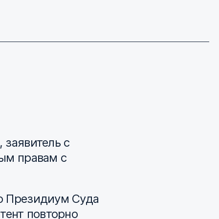
 заявитель с
ым правам с
о Президиум Суда
атент повторно