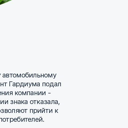
у автомобильному
ент Гардиума подал
ения компании -
ии знака отказала,
озволяют прийти к
потребителей.