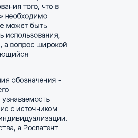
ания того, что в
» необходимо
ие может быть
ь использования,
, а вопрос широкой
ляющийся
ния обозначения -
его
и узнаваемость
ие с источником
 индивидуализации.
тва, а Роспатент