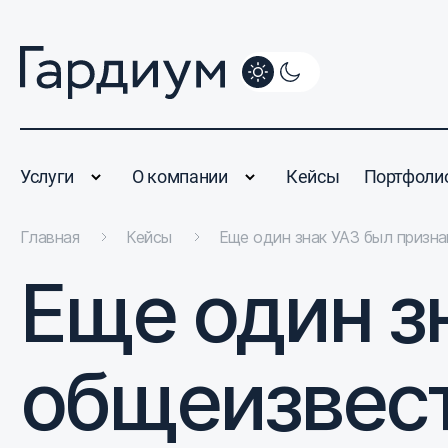
Услуги
О компании
Кейсы
Портфоли
Главная
Кейсы
Еще один знак УАЗ был призн
Еще один з
общеизвес