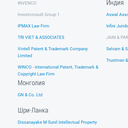
Индия
INVENCO
Investconsult Group 1
Aswal Asso
IPMAX Law Firm
Infini Jurid
TRI VIET & ASSOCIATES
JAIN & PA
Vintell Patent & Trademark Company
Selvam & 
Limited
Trustman 
WINCO - International Patent, Trademark &
Copyright Law Firm
Монголия
GN & Co. Ltd
Шри-Ланка
Dissanayake M Sunil Intellectual Property