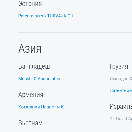
Эстония
Patentdiburoo TURVAJA OU
Азия
Бангладеш
Грузия
Munshi & Associates
Имнадзе Х
Патентное
Армения
Израил
Компания Наапет и К
Dr. David A
Вьетнам