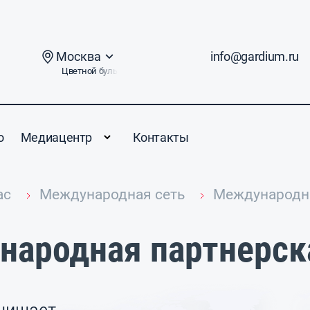
Москва
info@gardium.ru
Цветной бульвар, дом 2
о
Медиацентр
Контакты
ас
Международная сеть
Международна
ародная партнерск
щищает