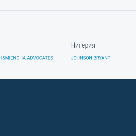
Нигерия
H&MIENCHA ADVOCATES
JOHNSON BRYANT