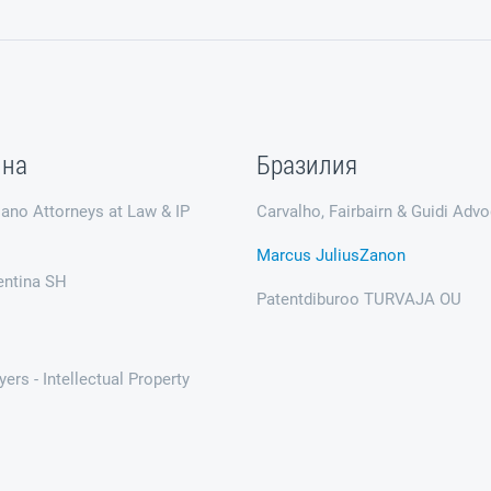
ина
Бразилия
lano Attorneys at Law & IP
Carvalho, Fairbairn & Guidi Adv
Marcus JuliusZanon
entina SH
Patentdiburoo TURVAJA OU
ers - Intellectual Property