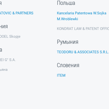
я
Польша
ATOVIC & PARTNERS
Kancelaria Patentowa W.Sojka
M.Wroblewki
ния
KONDRAT LAW & PATENT OFFI
OOEL Skopje
Румыния
а
TEODORU & ASSOCIATES S.R.L.
EI G" S.A.
Словения
ьяна
ITEM