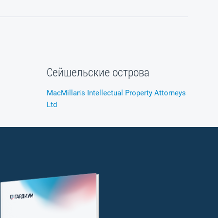
Сейшельские острова
MacMillan's Intellectual Property Attorneys
Ltd