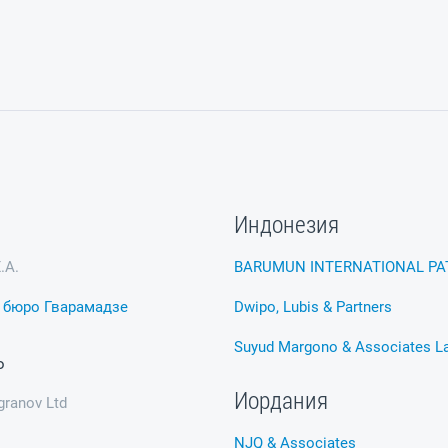
Индонезия
.А.
BARUMUN INTERNATIONAL PA
 бюро Гварамадзе
Dwipo, Lubis & Partners
Suyud Margono & Associates L
ь
Иордания
granov Ltd
NJQ & Associates