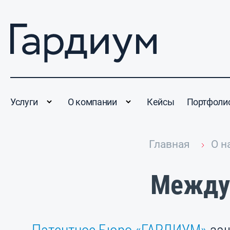
Услуги
О компании
Кейсы
Портфоли
Главная
О н
Междун
Патентное Бюро «ГАРДИУМ»
за