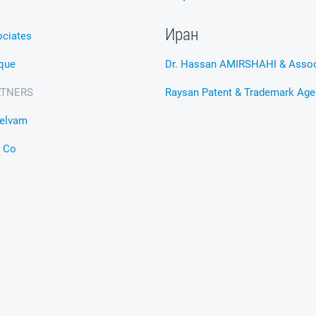
Иран
ciates
ique
Dr. Hassan AMIRSHAHI & Assoc
RTNERS
Raysan Patent & Trademark Age
Selvam
& Co