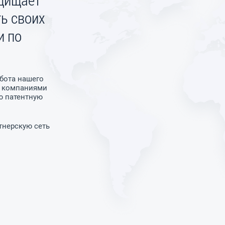
ь своих
и по
абота нашего
и компаниями
ю патентную
тнерскую сеть