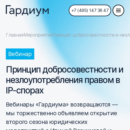
+7 (495) 147 36 47
Главная
Мероприятия
Принцип добросовестности и незл
Вебинар
Принцип добросовестности и
незлоупотребления правом в
IP-спорах
Вебинары «Гардиума» возвращаются —
мы торжественно объявляем открытие
второго сезона юридических