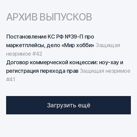
АРХИВ ВЫПУСКОВ
Постановление КС РФ №39-П про
маркетплейсы, дело «Мир хобби»
Защищая
незримое #42
Воспроизвести видео
Договор коммерческой концессии: ноу-хау и
регистрация перехода прав
Защищая незримое
#41
Воспроизвести видео
Загрузить ещё