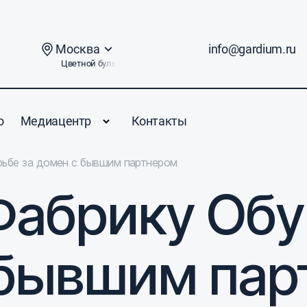
Москва
info@gardium.ru
Цветной бульвар, дом 2
о
Медиацентр
Контакты
рьбе за домен с бывшим партнером
абрику Обу
 бывшим па