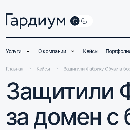
Услуги
О компании
Кейсы
Портфоли
Главная
Кейсы
Защитили Фабрику Обуви в бо
Защитили Ф
за домен с