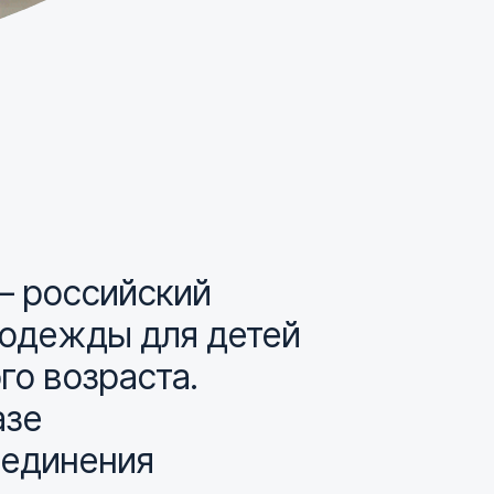
– российский
 одежды для детей
го возраста.
азе
ъединения