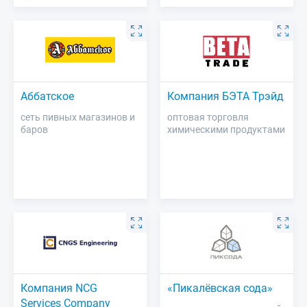
Аббатское
Компания БЭТА Трэйд
сеть пивных магазинов и
оптовая торговля
баров
химическими продуктами
Компания NCG
«Пикалёвская сода»
Services Company