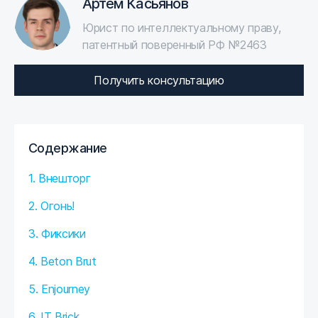
Артем Касьянов
Юрист по интеллектуальному праву,
патентный поверенный РФ №2463
Получить консультацию
Содержание
1. Внешторг
2. Огонь!
3. Фиксики
4. Beton Brut
5. Enjourney
6. IT Brick