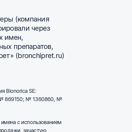
теры (компания
рировали через
х имен,
ных препаратов,
т» (bronchipret.ru)
 Bionorica SE:
№ 869150; № 1360860, №
 имена с использованием
епродажи, зачастую