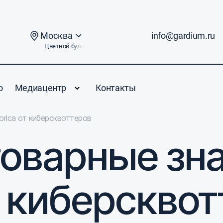
Москва
info@gardium.ru
Цветной бульвар, дом 2
о
Медиацентр
Контакты
orica от киберсквоттеров
оварные зн
т киберскво