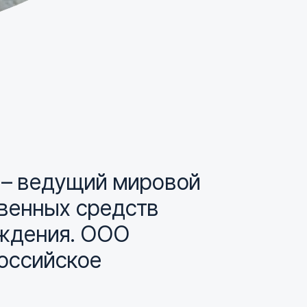
 – ведущий мировой
венных средств
ождения. ООО
Российское