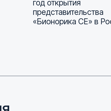
год открытия
представительства
«Бионорика СЕ» в Ро
ия