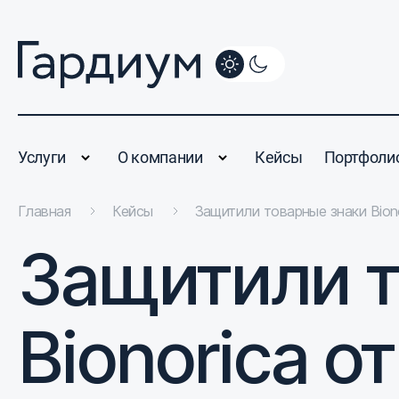
Услуги
О компании
Кейсы
Портфоли
Главная
Кейсы
Защитили товарные знаки Bion
Защитили т
Bionorica о