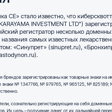
а СЕ» стало известно, что киберсквот
"KARAYAMA INVESTMENT LTD") зарегист
йский регистратор несколько доменны
 названия самых известных лекарствен
м: «Синупрет» (sinupret.ru), «Бронхипре
stodynon.ru).
 брендов зарегистрированы как товарные знаки на имя
знаки № 1347766, № 979765, № 965125, № 825189; 
ственно.
тели, сознательно регистрирующие на себя доменные
ов. Их цель – получение денег от их дальнейшей пер