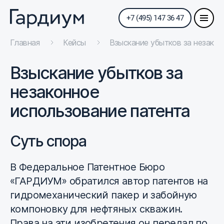
+7 (495) 147 36 47
Главная
Кейсы
Взыскание убытков за незакон
Взыскание убытков за
незаконное
использование патента
Суть спора
В Федеральное Патентное Бюро
«ГАРДИУМ» обратился автор патентов на
гидромеханический пакер и забойную
компоновку для нефтяных скважин.
Права на эти изобретения он передал по