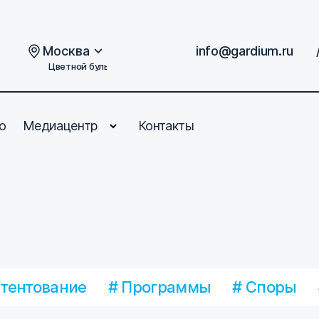
Москва
info@gardium.ru
Цветной бульвар, дом 2
о
Медиацентр
Контакты
атентование
# Программы
# Споры