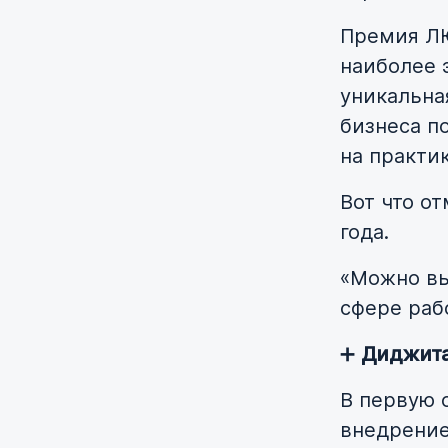
Премия ЛЮ
наиболее 
уникальна
бизнеса п
на практик
Вот что о
года.
«Можно вы
сфере раб
➕
Диджита
В первую 
внедрение