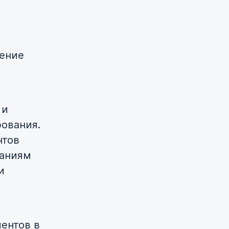
ление
 и
рования.
нтов
паниям
и
и
ентов в