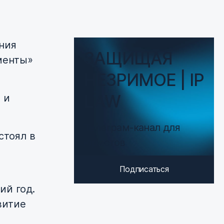
ния
ЗАЩИЩАЯ
менты»
НЕЗРИМОЕ | IP
LAW
 и
Телеграм-канал для
стоял в
юристов
Подписаться
ий год.
витие