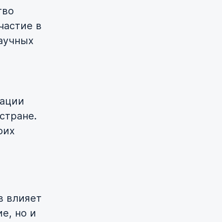
тво
частие в
аучных
вации
стране.
оих
в влияет
е, но и