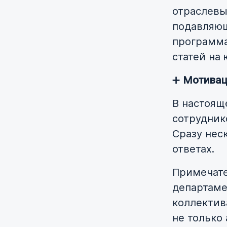
отраслевы
подавляющ
программа
статей на
➕
Мотивац
В настоящ
сотрудник
Сразу нес
ответах.
Примечате
департаме
коллектив
не только