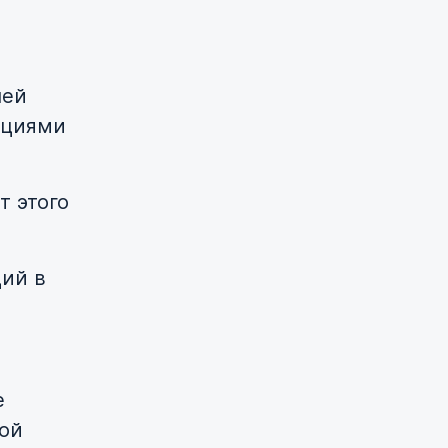
лей
ациями
т этого
ий в
е
ой