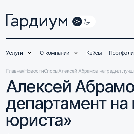
Услуги
О компании
Кейсы
Портфоли
Главная
Новости
Споры
Алексей Абрамов наградил лучш
Алексей Абрамо
департамент на
юриста»