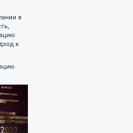
пании в
ть,
зацию
дход к
зацию