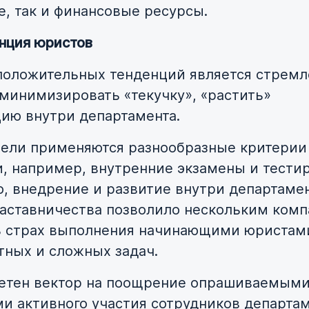
, так и финансовые ресурсы.
нция юристов
положительных тенденций является стрем
минимизировать «текучку», «растить»
ию внутри департамента.
цели применяются разнообразные критерии
и, например, внутренние экзамены и тести
о, внедрение и развитие внутри департаме
аставничества позволило нескольким ком
ь страх выполнения начинающими юристам
тных и сложных задач.
етен вектор на поощрение опрашиваемым
и активного участия сотрудников департам