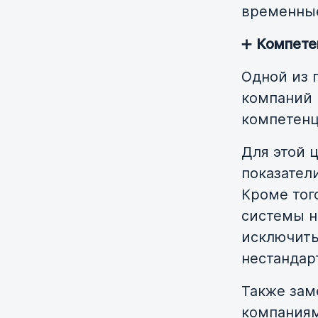
временные
➕
Компете
Одной из 
компаний 
компетенц
Для этой 
показател
Кроме тог
системы н
исключит
нестандар
Также зам
компаниям