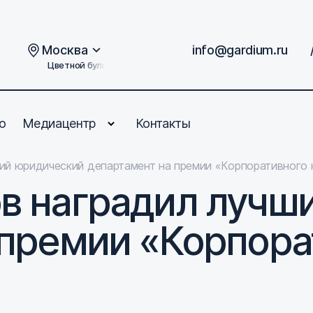
Москва
info@gardium.ru
Цветной бульвар, дом 2
о
Медиацентр
Контакты
ий юридический департамент на премии «Корпоративного
в наградил лучш
 премии «Корпора