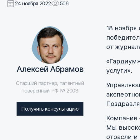
24 ноября 2022
506
18 ноября
победител
от журнал
«Гардиум»
Алексей Абрамов
услуги».
Старший партнер, патентный
Управляющ
поверенный РФ № 2003
экспертно
Поздравля
Получить консультацию
Компания 
Мы высоко
отрасли и