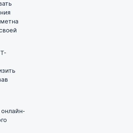
вать
ения
аметна
 своей
T-
изить
вав
 онлайн-
ого