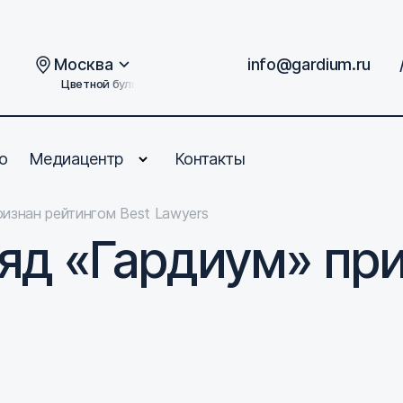
Москва
info@gardium.ru
Цветной бульвар, дом 2
о
Медиацентр
Контакты
изнан рейтингом Best Lawyers
яд «Гардиум» пр