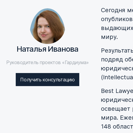
Сегодня м
опубликов
выдающихс
миру.
Наталья Иванова
Результат
подряд об
Руководитель проектов «Гардиума»
юридическ
(Intellectu
Получить консультацию
Best Lawy
юридическ
освещает 
мира. Еже
148 област