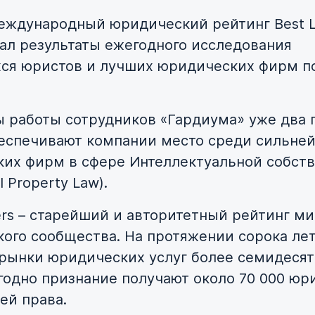
еждународный юридический рейтинг Best 
ал результаты ежегодного исследования
я юристов и лучших юридических фирм п
ы работы сотрудников «Гардиума» уже два 
еспечивают компании место среди сильне
их фирм в сфере Интеллектуальной собст
al Property Law).
ers – старейший и авторитетный рейтинг м
ого сообщества. На протяжении сорока лет
рынки юридических услуг более семидесят
годно признание получают около 70 000 юр
ей права.