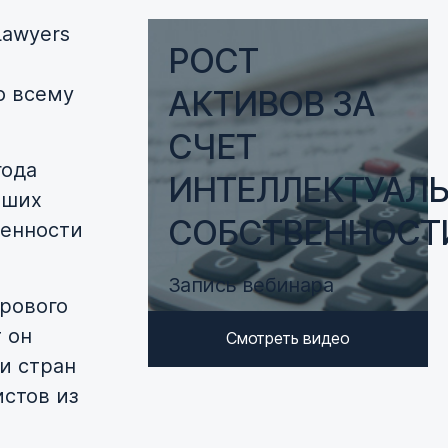
Lawyers
РОСТ
о всему
АКТИВОВ ЗА
СЧЕТ
года
ИНТЕЛЛЕКТУАЛ
йших
СОБСТВЕННОСТ
венности
Запись вебинара
ирового
 он
Смотреть видео
и стран
истов из