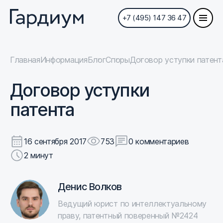
+7 (495) 147 36 47
Главная
Информация
Блог
Споры
Договор уступки патент
Договор уступки
патента
16 сентября 2017
753
0 комментариев
2 минут
Денис Волков
Ведущий юрист по интеллектуальному
праву, патентный поверенный №2424