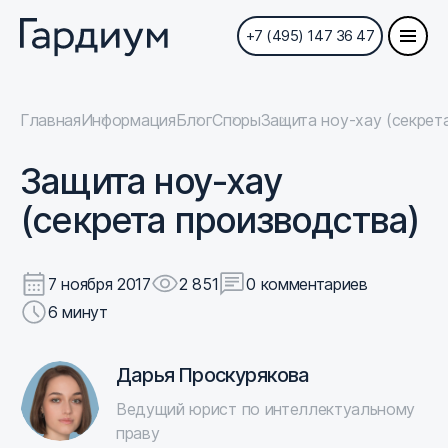
+7 (495) 147 36 47
Главная
Информация
Блог
Споры
Защита ноу-хау (секрет
Защита ноу-хау
(секрета производства)
7 ноября 2017
2 851
0 комментариев
6 минут
Дарья Проскурякова
Ведущий юрист по интеллектуальному
праву