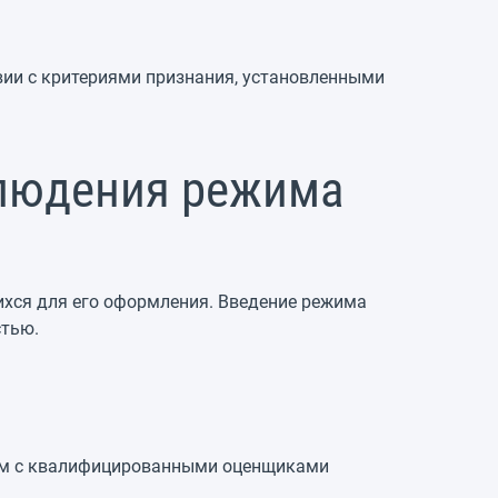
твии с критериями признания, установленными
блюдения режима
ихся для его оформления. Введение режима
стью.
аем с квалифицированными оценщиками