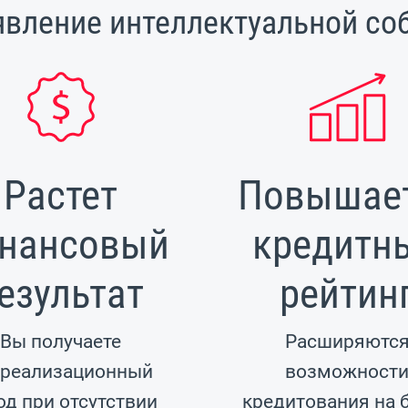
явление интеллектуальной со
Растет
Повышае
нансовый
кредитн
езультат
рейтин
Вы получаете
Расширяютс
ереализационный
возможност
од при отсутствии
кредитования на 