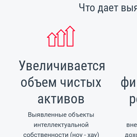
Что дает вы
Увеличивается
объем чистых
фи
активов
р
Выявленные объекты
интеллектуальной
вн
собственности (ноу - хау)
дох