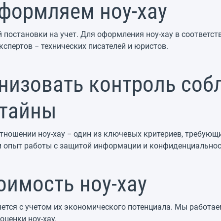
формляем ноу-хау
 постановки на учет. Для оформления ноу-хау в соответс
спертов − технических писателей и юристов.
низовать контроль со
 тайны
ношении ноу-хау − один из ключевых критериев, требующ
 опыт работы с защитой информации и конфиденциально
оимость ноу-хау
ется с учетом их экономического потенциала. Мы работ
ценки ноу-хау.