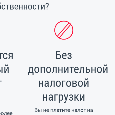
бственности?
тся
Без
ый
дополнительной
г
налоговой
нагрузки
я
и
Вы не платите налог на
более