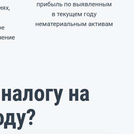
прибыль по выявленным
ях,
в текущем году
нематериальным активам
ое
чение
 налогу на
оду?