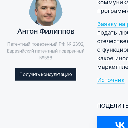
коммуника
программн
Заявку на
Антон Филиппов
подать лю
отечестве
Патентный поверенный РФ № 2392,
о функцио
Евразийский патентный поверенный
№566
какое ино
маркетпле
Получить консультацию
Источник
ПОДЕЛИТЬ