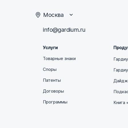
Москва
info@gardium.ru
Услуги
Проду
Товарные знаки
Гарди
Споры
Гардиу
Патенты
Дайдже
Договоры
Подка
Программы
Книга 