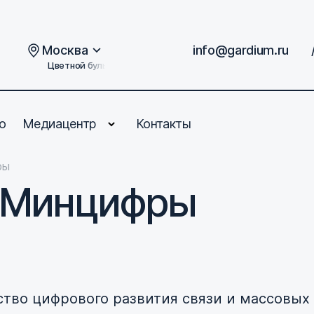
Москва
info@gardium.ru
Цветной бульвар, дом 2
о
Медиацентр
Контакты
ры
т Минцифры
тво цифрового развития связи и массовых