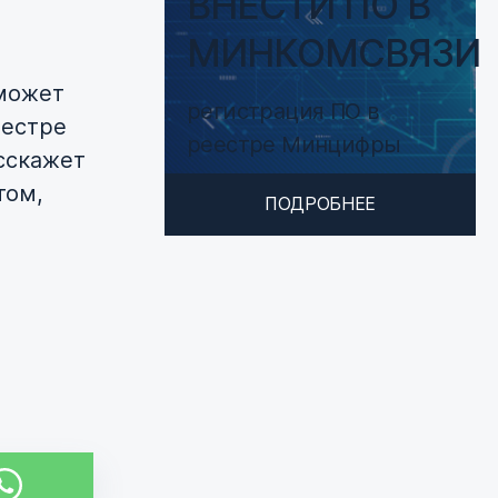
ВНЕСТИ ПО В
МИНКОМСВЯЗИ
 может
регистрация ПО в
еестре
реестре Минцифры
сскажет
том,
ПОДРОБНЕЕ