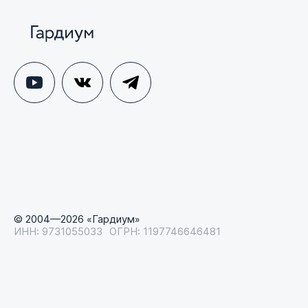
© 2004—2026 «Гардиум»
ИНН: 9731055033
ОГРН: 1197746646481