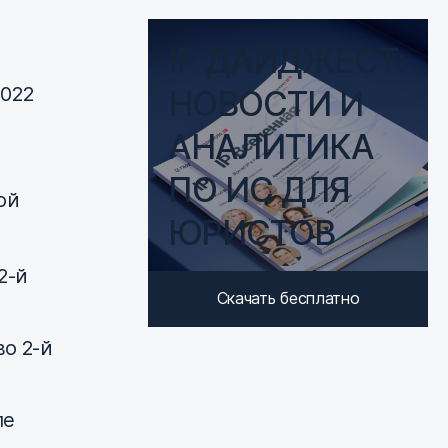
IP ДАЙДЖЕСТ:
022
НОВОСТИ И
АНАЛИТИКА
ПО ИС ДЛЯ
ой
ЮРИСТОВ
2-й
Скачать бесплатно
во 2-й
пе