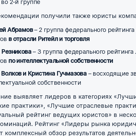
 во 2-й группе
комендации получили также юристы компа
ей Абрамов
– 2 группа федерального рейтинга
тов
в отрасли Ритейл и торговля
 Резникова
– 3 группа федерального рейтинга
тов
по интеллектуальной собственности
 Волков и Кристина Гучмазова
– восходящие з
лектуальной собственности
ние выявляет лидеров в категориях «Лучш
ие практики», «Лучшие отраслевые практи
альный рейтинг ведущих юристов» в неск
номинаций. Рейтинг «Лидеры рынка юриди
ёт комплексный обзор результатов деятель