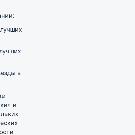
нии:
 лучших
 лучших
везды в
ие
ки» и
ольких
ческих
ности