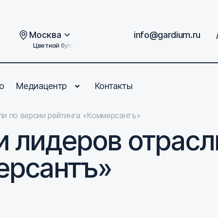
Москва
info@gardium.ru
Цветной бульвар, дом 2
о
Медиацентр
Контакты
ли по версии рейтинга «Коммерсантъ»
 лидеров отрасл
ерсантъ»