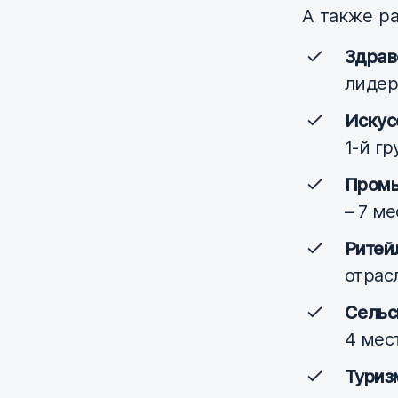
А также р
Здрав
лидер
Искус
1-й гр
Промы
– 7 ме
Ритей
отрасл
Сельс
4 мес
Туриз