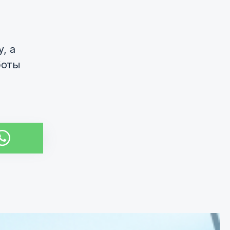
, а
боты