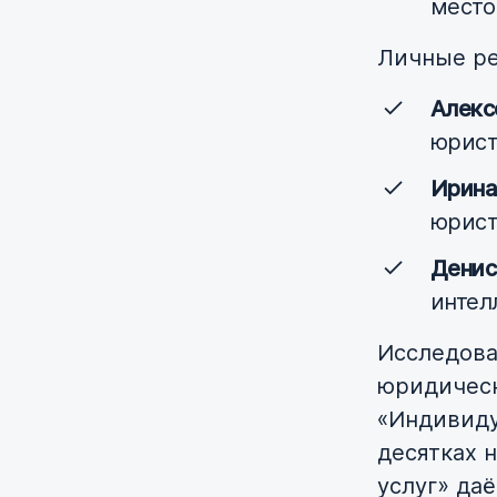
место
Личные ре
Алекс
юрис
Ирина
юрис
Денис
интел
Исследова
юридическ
«Индивиду
десятках 
услуг» да