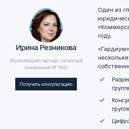
Один из г
юридическ
«Коммерса
году.
Ирина Резникова
«Гардиум»
нескольки
Управляющий партнер, патентный
собственн
поверенный № 1947
Разре
Получить консультацию
групп
Консу
групп
Цифро