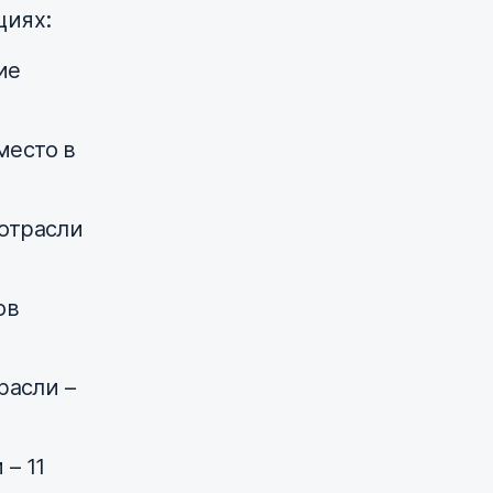
циях:
ие
место в
отрасли
ов
расли –
– 11