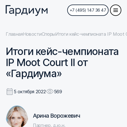
+7 (495) 147 36 47
Главная
Новости
Споры
Итоги кейс-чемпионата IP Moot C
Итоги кейс-чемпионата
IP Moot Court II от
«Гардиума»
5 октября 2022
569
Арина Ворожевич
Партнер, д.ю.н.