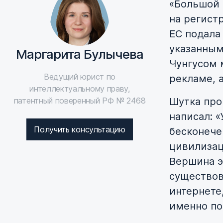
«Большой 
на регист
ЕС подала
указанным
Маргарита Булычева
Чунгусом 
Ведущий юрист по
рекламе, 
интеллектуальному праву,
патентный поверенный РФ № 2468
Шутка про
написал: «
Получить консультацию
бесконече
цивилизац
Вершина э
существов
интернете
именно по