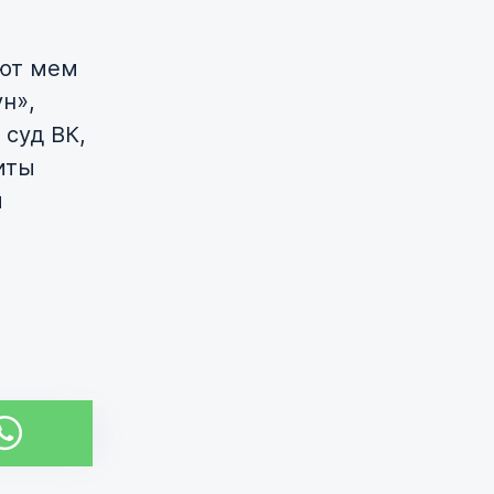
уют мем
н»,
 суд ВК,
иты
ы