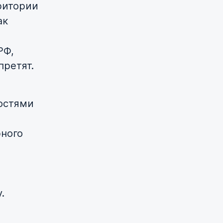
ритории
ак
РФ,
претят.
остями
рного
е
у.