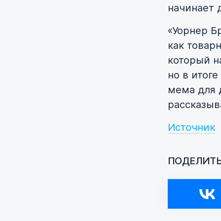
начинает 
«Уорнер Б
как товар
который н
но в итог
мема для 
рассказыв
Источник
ПОДЕЛИТЬ