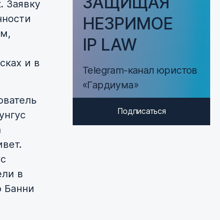
ЗАЩИЩАЯ
. Заявку
нности
НЕЗРИМОЕ
ам,
IP LAW
сках и в
Telegram-канал юристов
«Гардиума»
ователь
Подписаться
Чунгус
а
вет.
ус
ели в
о Банни