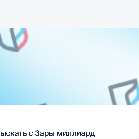
и
взыскать с Зары миллиард