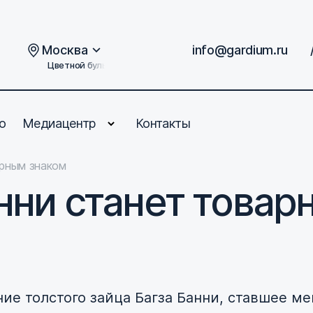
Москва
info@gardium.ru
Цветной бульвар, дом 2
о
Медиацентр
Контакты
арным знаком
нни станет товар
ие толстого зайца Багза Банни, ставшее м