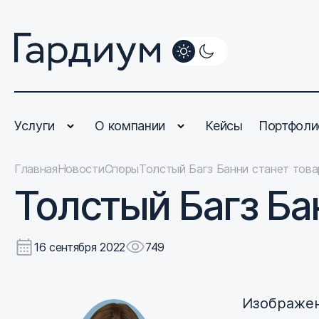
Услуги
О компании
Кейсы
Портфоли
Главная
Новости
Споры
Толстый Багз Банни станет тов
Толстый Багз Ба
16 сентября 2022
749
Изображен