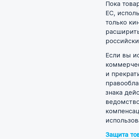
Пока това
ЕС, испол
только ки
расширить
российски
Если вы и
коммерчес
и прекрат
правообла
знака дей
ведомство
компенсац
использов
Защита то