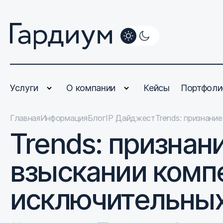
Услуги
О компании
Кейсы
Портфоли
Главная
Информация
Блог
IP Дайджест
Trends: признани
Trends: признан
взыскании комп
исключительных