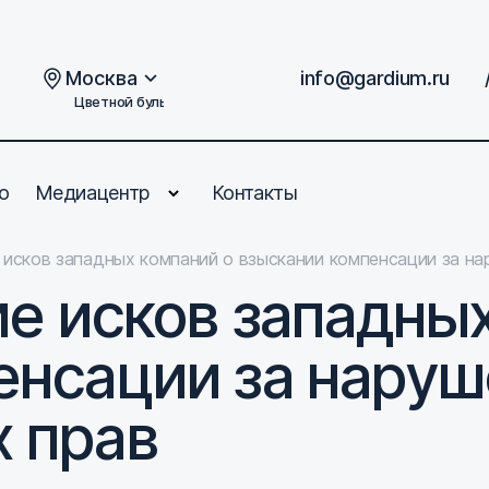
Москва
info@gardium.ru
Цветной бульвар, дом 2
о
Медиацентр
Контакты
е исков западных компаний о взыскании компенсации за н
ие исков западны
енсации за нару
 прав