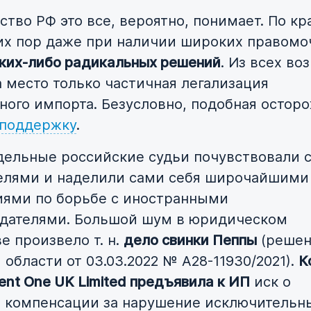
ство РФ это все, вероятно, понимает. По к
их пор даже при наличии широких правом
аких-либо радикальных решений
. Из всех в
 место только частичная легализация
ного импорта. Безусловно, подобная остор
 поддержку
.
дельные российские судьи почувствовали 
елями и наделили сами себя широчайшими
ями по борьбе с иностранными
дателями. Большой шум в юридическом
е произвело т. н.
дело свинки Пеппы
(решен
области от 03.03.2022 № А28-11930/2021).
К
ent One UK Limited предъявила к ИП
иск о
 компенсации за нарушение исключительн