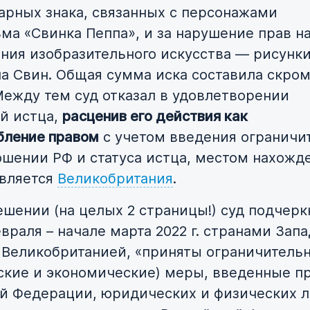
варных знака, связанных с персонажами
ма «Свинка Пеппа», и за нарушение прав н
ния изобразительного искусства — рисунк
па Свин. Общая сумма иска составила скро
 Между тем суд отказал в удовлетворении
й истца,
расценив его действия как
бление правом
с учетом введения ограничи
ошении РФ и статуса истца, местом нахожд
является
Великобритания
.
ешении (на целых 2 страницы!) суд подчеркн
враля – начале марта 2022 г. странами Запа
 Великобританией, «приняты ограничитель
ские и экономические) меры, введенные п
й Федерации, юридических и физических л