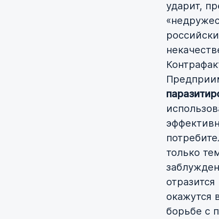
ударит, п
«недружес
российски
некачеств
Контрафак
Предприи
паразитир
использов
эффективн
потребите
только те
заблужден
отразится
окажутся 
борьбе с 