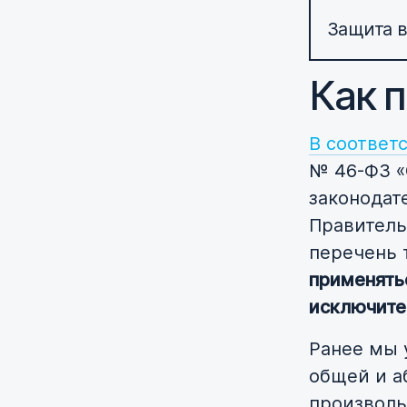
Защита в
Как 
В соответст
№ 46-ФЗ «
законодат
Правитель
перечень 
применять
исключите
Ранее мы 
общей и а
произволь