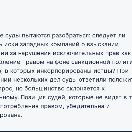
е суды пытаются разобраться: следует ли
ь иски западных компаний о взыскании
ии за нарушения исключительных прав как
бление правом на фоне санкционной полит
в, в которых инкорпорированы истцы? При
нии нескольких дел суды ответили положи
прос, но большинство склоняется к
ьному. Позиция судей, которые не видят в 
употребления правом, убедительна и
рована.