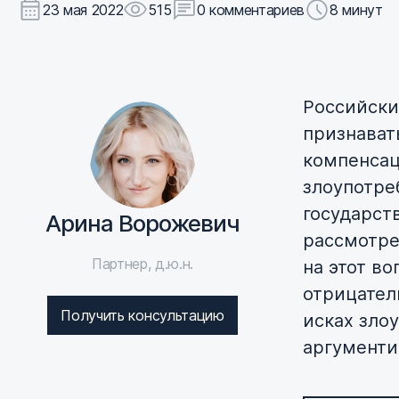
23 мая 2022
515
0 комментариев
8 минут
Российски
признават
компенсац
злоупотре
государст
Арина Ворожевич
рассмотре
Партнер, д.ю.н.
на этот во
отрицател
Получить консультацию
исках зло
аргументи