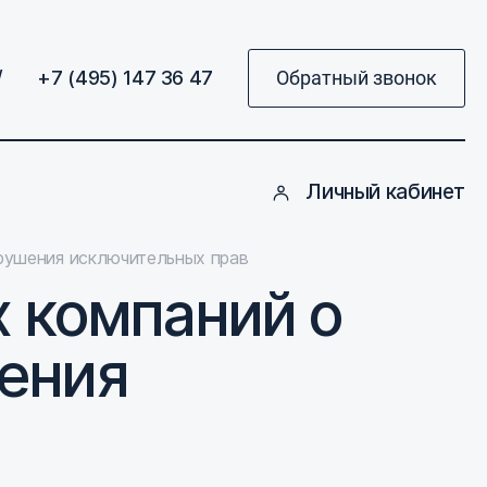
/
+7 (495) 147 36 47
Обратный звонок
Личный кабинет
арушения исключительных прав
х компаний о
шения