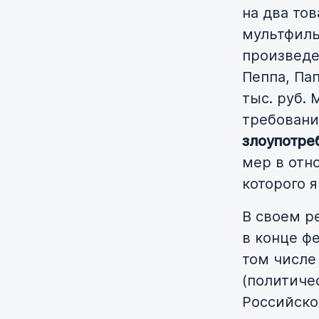
на два то
мультфиль
произведе
Пеппа, Па
тыс. руб.
требовани
злоупотре
мер в отн
которого 
В своем р
в конце фе
том числе
(политиче
Российско