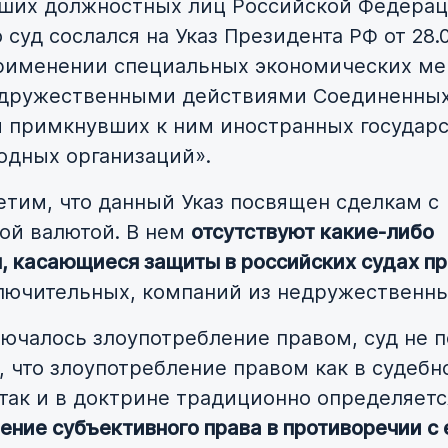
ших должностных лиц Российской Федерац
 суд сослался на Указ Президента РФ от 28.
рименении специальных экономических ме
едружественными действиями Соединенны
 примкнувших к ним иностранных государс
дных организаций».
етим, что данный Указ посвящен сделкам с
ой валютой. В нем
отсутствуют какие-либо
, касающиеся защиты в российских судах пр
лючительных, компаний из недружественны
лючалось злоупотребление правом, суд не п
 что злоупотребление правом как в судебн
 так и в доктрине традиционно определяетс
ние субъективного права в противоречии с 