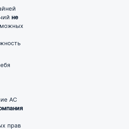
райней
очий
не
озможных
ожность
себя
ие АС
омпания
ых прав