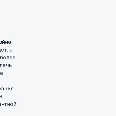
ойно
ет, а
 более
лечь
не
уация
и
ентной