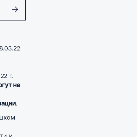
8.03.22
2 г.
огут не
зации
.
ишком
ти и