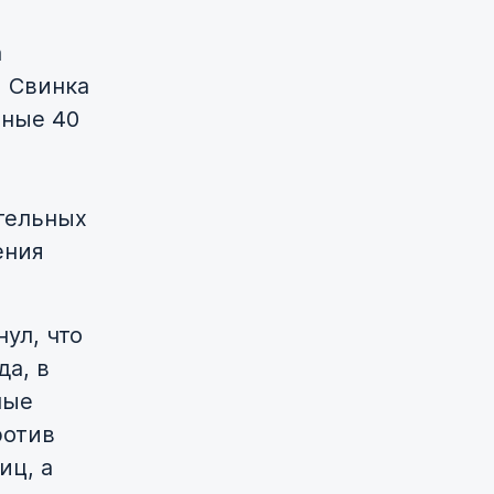
а
и Свинка
мные 40
тельных
ения
ул, что
да, в
ные
ротив
иц, а