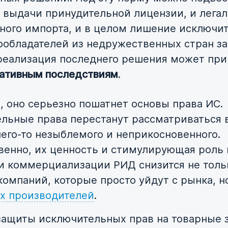
 выдачи принудительной лицензии, и лега
ного импорта, и в целом лишение исключи
ообладателей из недружественных стран з
реализация последнего решения может пр
гативным последствиям
.
, оно серьезно пошатнет основы права ИС.
льные права перестанут рассматриваться 
чего-то незыблемого и неприкосновенного.
венно, их ценность и стимулирующая роль 
и коммерциализации РИД снизится не толь
компаний, которые просто уйдут с рынка, н
х производителей
.
ащиты исключительных прав на товарные 