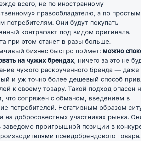
режде всего, не по иностранному
твенному» правообладателю, а по простым
м потребителям. Они будут покупать
енный контрафакт под видом оригинала.
та при этом станет в разы больше.
мчивый бизнес быстро поймет:
можно спок
овать на чужих брендах
, ничего за это не буд
ание чужого раскрученного бренда — даже
ый и уж точно более дешевый способ прив
лей к своему товару. Такой подход опасен 
м, что сопряжен с обманом, введением в
ие потребителей. Негативным образом сит
 и на добросовестных участниках рынка. Он
в заведомо проигрышной позиции в конкур
производителями псевдобрендового товара.