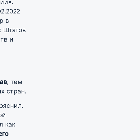
ии».
02.2022
р в
х Штатов
тв и
ав
, тем
х стран.
ояснил.
ой
я как
его