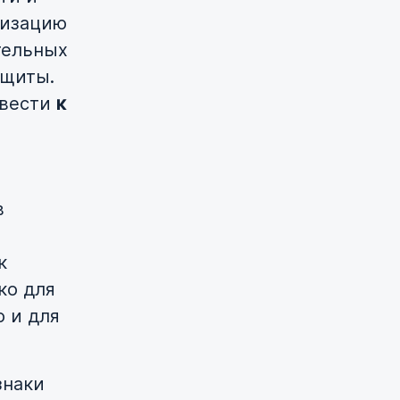
лизацию
тельных
ащиты.
ивести
к
в
к
ко для
о и для
знаки