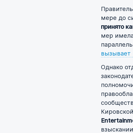
Правитель
мере до с
принято к
мер имела
параллель
вызывает
Однако от
законодат
полномочи
правообла
сообществ
Кировской 
Entertainm
взыскании