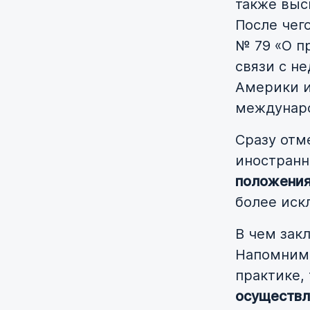
также выс
После чего
№ 79 «О п
связи с н
Америки и
междунаро
Сразу отм
иностранн
положения
более иск
В чем зак
Напомним,
практике,
осуществле