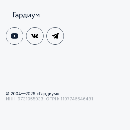
© 2004—2026 «Гардиум»
ИНН: 9731055033
ОГРН: 1197746646481