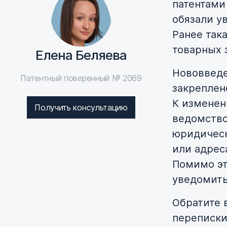
патентами
обязали у
Ранее так
товарных 
Елена Беляева
Нововведе
Патентный поверенный № 2069
закреплено
К изменен
Получить консультацию
ведомство
юридическ
или адрес
Помимо эт
уведомить
Обратите 
переписки