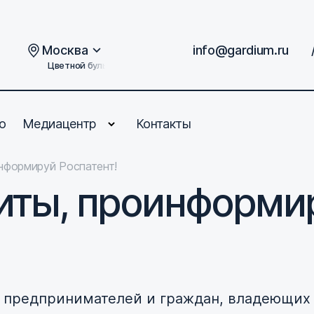
Москва
info@gardium.ru
Цветной бульвар, дом 2
о
Медиацентр
Контакты
нформируй Роспатент!
иты, проинформир
 предпринимателей и граждан, владеющих