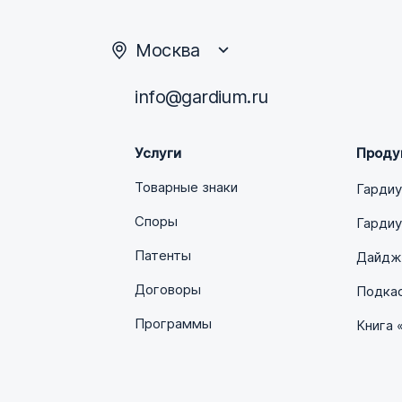
Москва
info@gardium.ru
Услуги
Проду
Товарные знаки
Гарди
Споры
Гардиу
Патенты
Дайдже
Договоры
Подка
Программы
Книга 