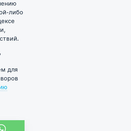
лению
кой-либо
дексе
и,
ствий.
,
ем для
оворов
нию