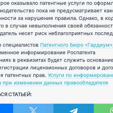
орое оказывало патентные услуги по оформ
онодательство пока не предусматривает ка
нности за нарушение правила. Однако, в ко
что в случае невыполнения своей обязанност
датель несет риск неблагоприятных послед
ю специалистов
Патентного Бюро «Гардиум»
менное информирование Роспатента
ниях в реквизитах будет служить основани
регистрации лицензионных договоров и дог
я патентных прав.
Услуги по информирова
а при изменении данных правообладателя
СЯ СТАТЬЕЙ: