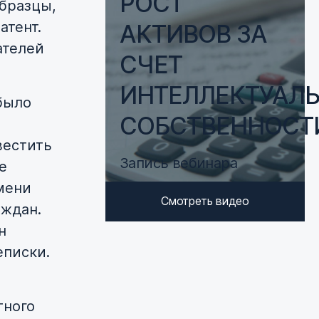
РОСТ
бразцы,
атент.
АКТИВОВ ЗА
ателей
СЧЕТ
ИНТЕЛЛЕКТУАЛ
 было
СОБСТВЕННОСТ
вестить
Запись вебинара
е
мени
Смотреть видео
аждан.
н
еписки.
тного