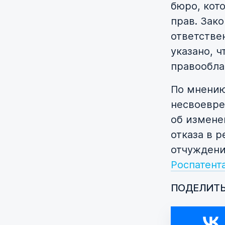
бюро, кот
прав. Зак
ответстве
указано, 
правообла
По мнени
несвоевре
об измене
отказа в 
отчуждени
Роспатент
ПОДЕЛИТЬ