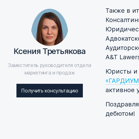
Также в и
Консалтинг
Юридическ
Адвокатск
Аудиторск
Ксения Третьякова
A&T Lawers
Заместитель руководителя отдела
Юристы и
маркетинга и продаж
«ГАРДИУМ
активное у
Получить консультацию
Поздравля
дебютом!