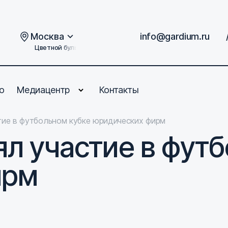
Москва
info@gardium.ru
Цветной бульвар, дом 2
о
Медиацентр
Контакты
тие в футбольном кубке юридических фирм
л участие в фут
ирм