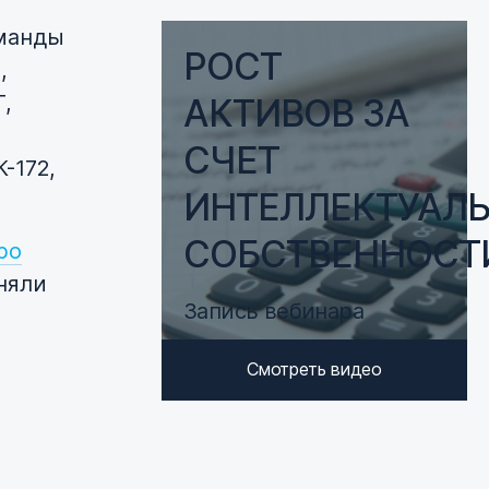
оманды
РОСТ
,
Т,
АКТИВОВ ЗА
СЧЕТ
К-172
,
ИНТЕЛЛЕКТУАЛ
СОБСТВЕННОСТ
ро
няли
Запись вебинара
Смотреть видео