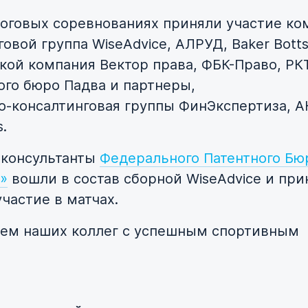
тоговых соревнованиях приняли участие к
овой группа WiseAdvice, АЛРУД, Baker Botts
ой компания Вектор права,
ФБК-Право
, РК
ого бюро Падва и партнеры,
о-консалтинговая
группы ФинЭкспертиза,
А
.
 консультанты
Федерального Патентного Бю
»
вошли в состав сборной WiseAdvice и при
частие в матчах.
ем наших коллег с успешным спортивным