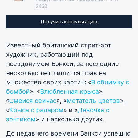
2468
Получить консультацию
Известный британский стрит-арт
художник, работающий под
псевдонимом Бэнкси, за последние
несколько лет лишился прав на
множество своих картин: «
В обнимку с
бомбой
», «
Влюбленная крыса
»,
«
Смейся сейчас
», «
Метатель цветов
»,
«
Крыса с радаром
» и «
Девочка с
зонтиком
» и несколько других.
До недавнего времени Бэнкси успешно