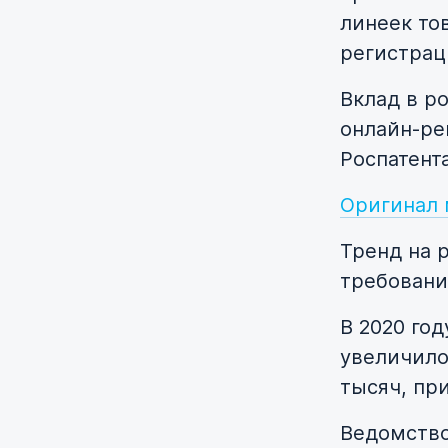
линеек то
регистрац
Вклад в р
онлайн-ре
Роспатента
Оригинал 
Тренд на 
требовани
В 2020 го
увеличилос
тысяч, пр
Ведомство