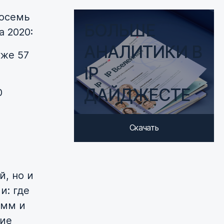
восемь
БОЛЬШЕ
а 2020:
АНАЛИТИКИ В
уже 57
IP
ДАЙДЖЕСТЕ
0
Скачать
й, но и
и: где
амм и
ние