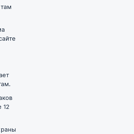
 там
ма
сайте
ает
там.
аков
 12
храны