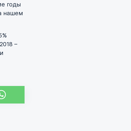
ие годы
а нашем
,5%
2018 –
ши