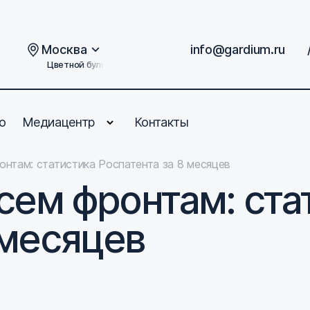
Москва
info@gardium.ru
Цветной бульвар, дом 2
о
Медиацентр
Контакты
онтам: статистика Роспатента за 8 месяцев
всем фронтам: ста
 месяцев