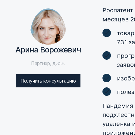
Роспатент
месяцев 2
товар
731 з
Арина Ворожевич
прогр
Партнер, д.ю.н.
заяво
изобр
Получить консультацию
полез
Пандемия 
подхлестн
удалёнка 
приложени