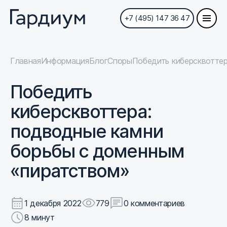
+7 (495) 147 36 47
Главная
Информация
Блог
Споры
Победить киберсквотте
Победить
киберсквоттера:
подводные камни
борьбы с доменным
«пиратством»
1 декабря 2022
779
0 комментариев
8 минут