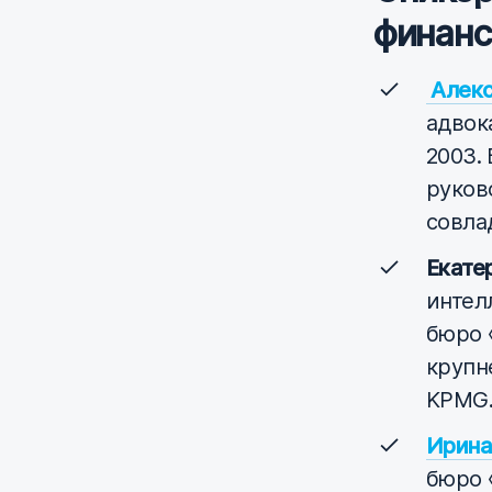
финанс
Алекс
адвок
2003.
руков
совла
Екате
интел
бюро 
крупн
KPMG
Ирина
бюро 