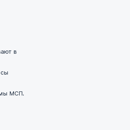
вают в
йсы
емы МСП.