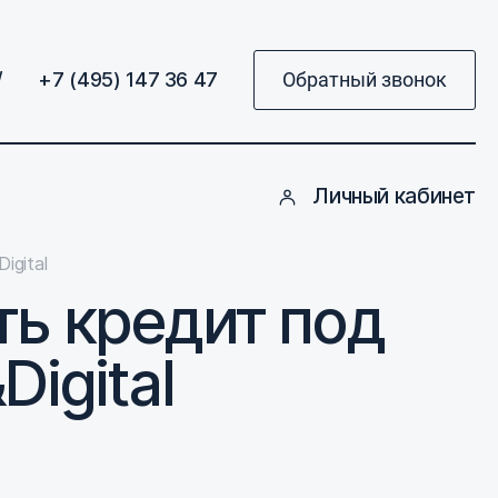
/
+7 (495) 147 36 47
Обратный звонок
Личный кабинет
igital
ть кредит под
igital