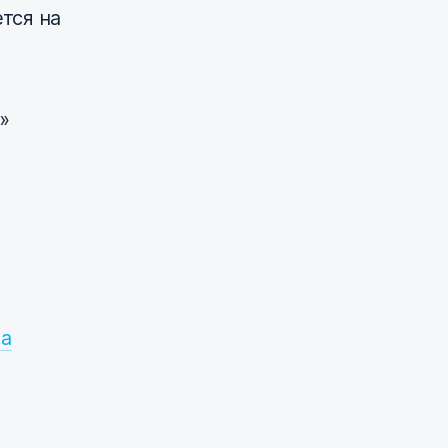
тся на
»
на