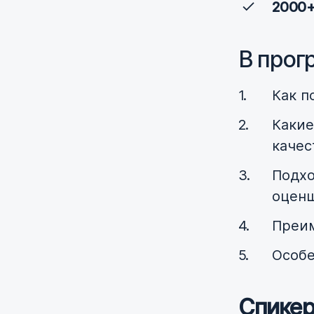
2000+
В прог
Как п
Какие
качес
Подхо
оценщ
Преим
Особе
Спикер