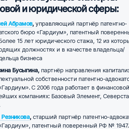
овой и юридической сферы:
ей Абрамов
,
управляющий партнёр патентно-
атского бюро «Гардиум», патентный поверен
 Более 15 лет юридического стажа, 12 из котор
одящих должностях и в качестве владельца/
дельца бизнеса
рина Бусыгина,
партнёр направления капитали
лектуальной собственности патентно-адвокат
«Гардиум». C 2006 года работает в финансовой
ейших компаниях: Базовый Элемент, Северста
.
 Резникова
,
старший партнёр патентно-адвока
«Гардиум», патентный поверенный РФ № 1947.