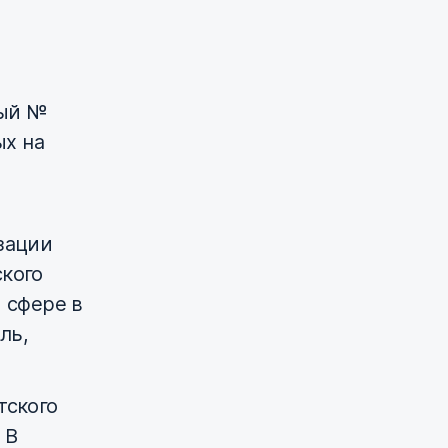
ный №
ых на
зации
ского
 сфере в
ль,
тского
 В