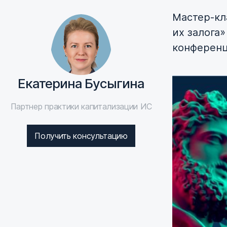
Мастер-кл
их залога»
конферен
Екатерина Бусыгина
Партнер практики капитализации ИС
Получить консультацию