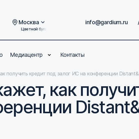
Москва
info@gardium.ru
Цветной бульвар, дом 2
о
Медиацентр
Контакты
ак получить кредит под залог ИС на конференции Distant&D
ажет, как получи
еренции Distant&D