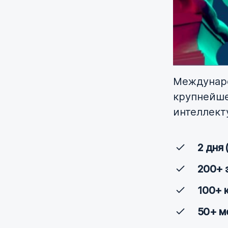
Междунаро
крупнейше
интеллект
2 дня 
200+ 
100+ 
50+ м