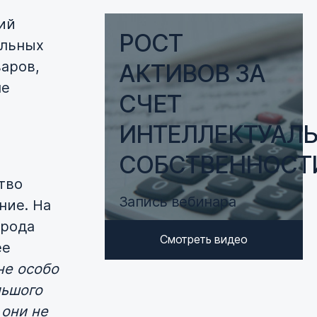
ий
РОСТ
альных
варов,
АКТИВОВ ЗА
не
СЧЕТ
ИНТЕЛЛЕКТУАЛ
СОБСТВЕННОСТ
тво
Запись вебинара
ние. На
орода
Смотреть видео
ее
не особо
льшого
 они не