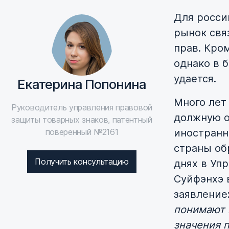
Для росси
рынок свя
прав. Кром
однако в 
удается.
Екатерина Попонина
Много лет
Руководитель управления правовой
должную о
защиты товарных знаков, патентный
поверенный №2161
иностранн
страны об
Получить консультацию
днях в Уп
Суйфэнхэ 
заявление
понимают 
значения 