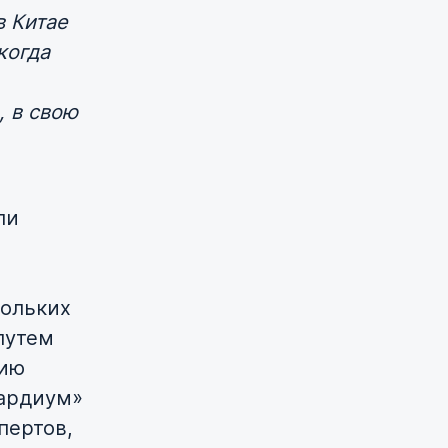
в Китае
когда
, в свою
ли
кольких
путем
цию
Гардиум»
пертов,