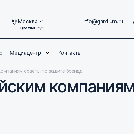
Москва
info@gardium.ru
Цветной бульвар, дом 2
о
Медиацентр
Контакты
компаниям советы по защите бренда
ийским компаниям