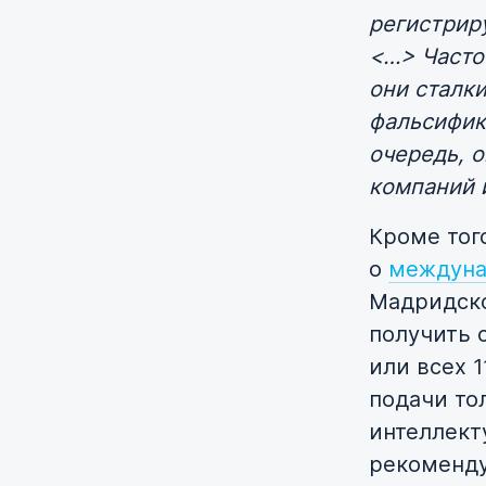
регистрир
<…> Часто
они сталк
фальсифика
очередь, 
компаний и
Кроме тог
о
междуна
Мадридско
получить 
или всех 
подачи то
интеллект
рекоменду