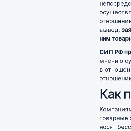
непосредс
осуществл
отношении
вывод:
зая
ним товар
СИП РФ пр
мнению су
в отношен
отношении
Как 
Компаниям
товарные 
носят бес