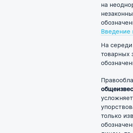
на неодно
незаконны
обозначе
Введение 
На середи
товарных 
обозначен
Правообл
общеизвес
усложняет
упорствов
только изв
обозначен