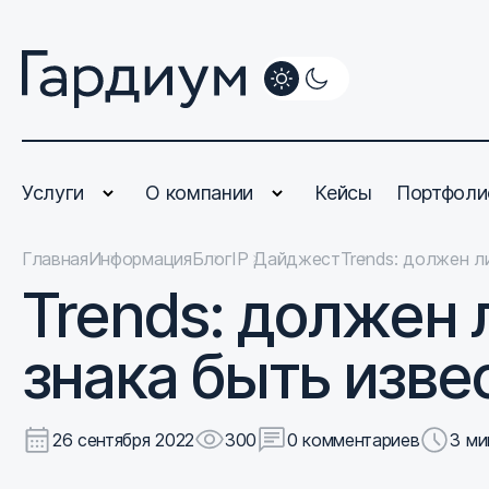
Услуги
О компании
Кейсы
Портфоли
Главная
Информация
Блог
IP Дайджест
Trends: должен л
Trends: должен 
знака быть изве
26 сентября 2022
300
0 комментариев
3 ми