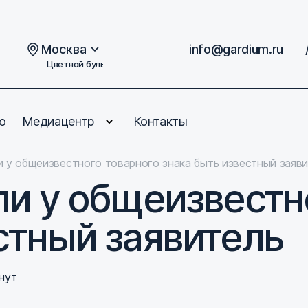
Москва
info@gardium.ru
Цветной бульвар, дом 2
о
Медиацентр
Контакты
и у общеизвестного товарного знака быть известный заяв
ли у общеизвестн
стный заявитель
нут