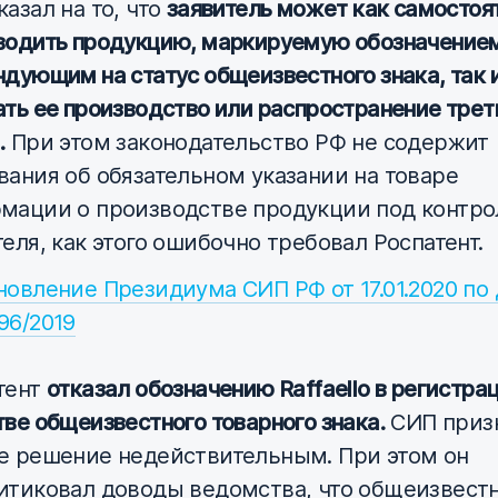
азал на то, что
заявитель может как самостоя
водить продукцию, маркируемую обозначение
ндующим на статус общеизвестного знака, так 
ать ее производство или распространение тре
.
При этом законодательство РФ не содержит
вания об обязательном указании на товаре
мации о производстве продукции под контр
теля, как этого ошибочно требовал Роспатент.
новление Президиума СИП РФ от 17.01.2020 по
96/2019
тент
отказал обозначению Raffaello в регистрац
тве общеизвестного товарного знака.
СИП приз
е решение недействительным. При этом он
итиковал доводы ведомства, что общеизвест