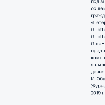
под з
общеи
гражд
«Пете
Gillett
Gillet
GmbH и
предп
компа
являл
данног
И. Об
Журна
2019 г.