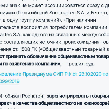
ный знак не может ассоциироваться сразу с 
ниями (бельгийской Soremartec S.A. и Ferrero
т в одну группу компаний). «При наличии
ательств восприятия потребителем компании
artec S.A. как одного из связанных между собо
е составляющих источник происхождения тов
ения ст. 1508 ГК («Общеизвестный товарный 
т признать обозначение общеизвестным това
м по заявлению компании»
, — решил суд.
новление Президиума СИП РФ от 23.10.2020 по
099/2019
Ф обязал Роспатент
зарегистрировать товарны
рак» в качестве общеизвестного на южнокоре