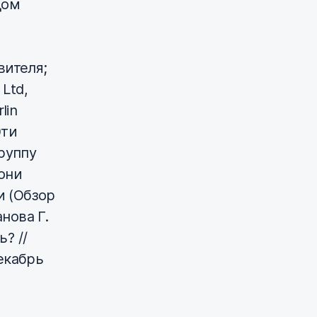
дом
О
вителя;
 Ltd,
lin
Эти
руппу
они
 (Обзор
нова Г.
? //
екабрь