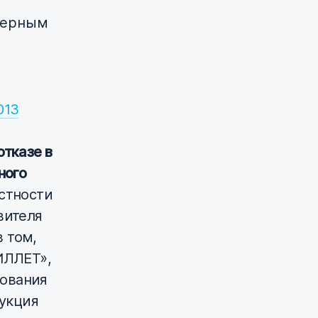
верным
013
отказе в
ного
стности
вителя
 том,
ИЛЛЕТ»,
нования
дукция