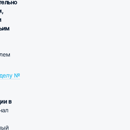
тельно
м,
и
тьим
олем
 делу №
ии в
нал
ный