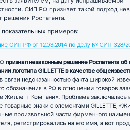
 есть заявителем, на дату испрашиваемой
тности. СИП РФ признает такой подход не
т решения Роспатента.
 показательных примеров:
ие СИП РФ от 12.03.2014 по делу № СИП-328/2
РФ
признал незаконным решение Роспатента об 
ании логотипа GILLETTE в качестве общеизвест
в связи недоказанностью факта широкой изве
го обозначения в РФ в отношении товаров зая
е Жиллетт Компани». Проблема заключалась в
се товарные знаки с элементами GILLETTE, «Ж
чные произвольной части фирменного наиме
теля, регистрировались на его имя, а вот про