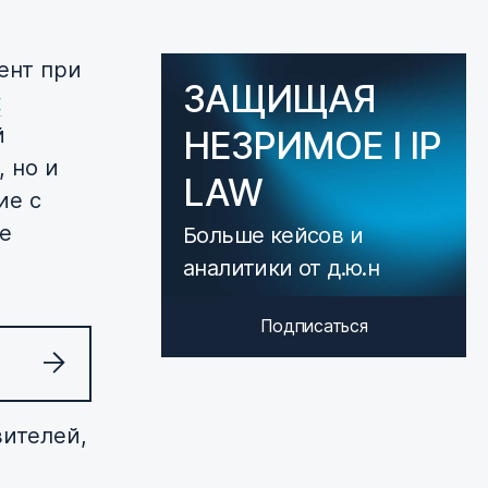
ент при
ЗАЩИЩАЯ
х
й
НЕЗРИМОЕ I IP
, но и
LAW
ие с
е
Больше кейсов и
аналитики от д.ю.н
Подписаться
вителей,