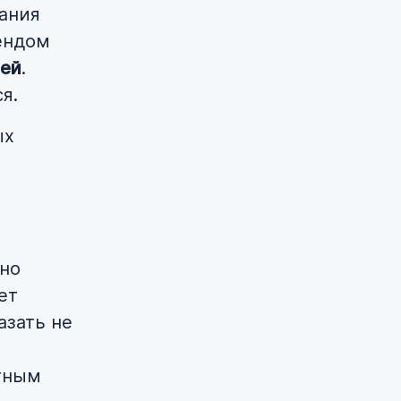
нания
ендом
лей
.
я.
ых
нно
ет
азать не
етным