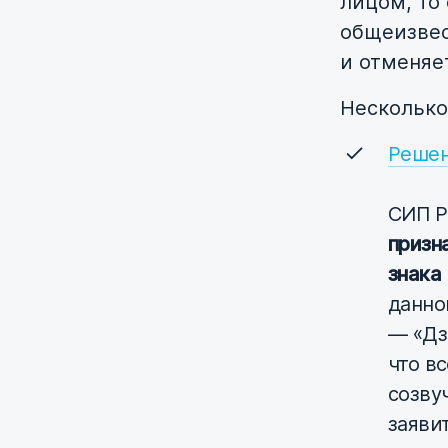
лицом, то
общеизвес
и отменяе
Несколько
Решен
СИП 
призн
знака
данно
— «Дз
что в
созву
заяви