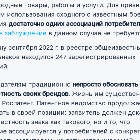
родные товары, работы и услуги. Для приз
м использования сходного с известным бр
ния
достаточно одних ассоциаций потребите
в заблуждение
в данном случае не требуетс
ну сентября 2022 г. в реестре общеизвестн
знаков находится 247 зарегистрированных
ий.
адателям традиционно
непросто обосновать
тность своих брендов
. Жизнь им существе
 Роспатент. Патентное ведомство продолжа
ать в своей позиции: заявитель должен док
естность знака как такового, но и то, что
ие ассоциируется у потребителей с конкр