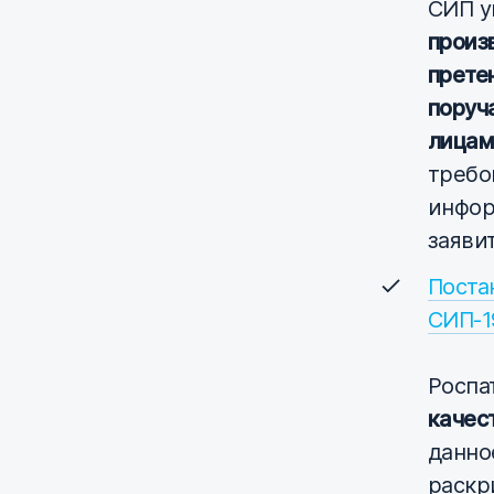
СИП ук
произ
прете
поруч
лицам
требо
инфор
заяви
Поста
СИП-1
Роспа
качес
данно
раскр