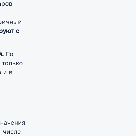
аров
оричный
руют с
й.
По
 только
 и в
значения
м числе