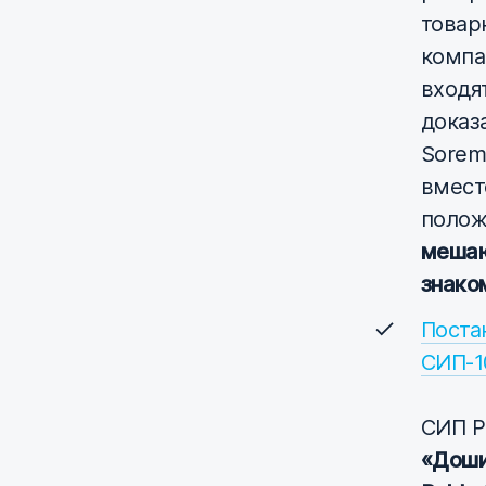
товар
компа
входя
доказ
Sorem
вмест
полож
мешаю
знако
Поста
СИП-1
СИП Р
«Доши