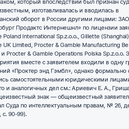
наком, который впоследствии был признан су
звестным, изготавливалась и вводилась в
анский оборот в России другими лицами: ЗА
рбург Продактс Интернешнл» по лицензии зая
e Poland International Sp.z.o.o., Gillette (Shanghai)
te UK Limited, Procter & Gamble Manufacturing Ber
 Procter & Gamble Operations Polska Sp.z.o.o. 
риятия вместе с заявителем входили в одну г
ний «Проктер энд Гэмбл», однако формально 
ись самостоятельными юридическими лицами
о и аналогичных дел см.: Ариевич Е. А., Гриша
щеизвестный знак — общеизвестный заявитель
л Суда по интеллектуальным правам, № 26, д
, с. 90-99).