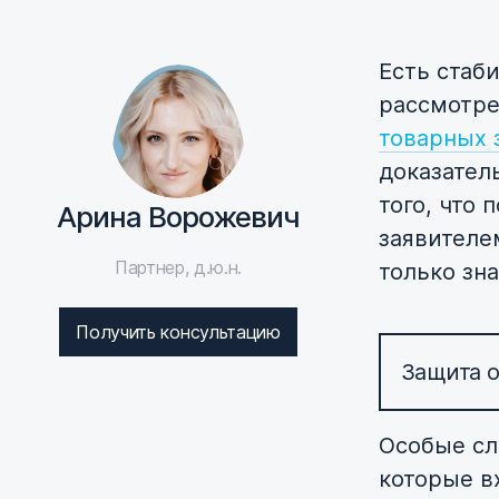
Есть стаб
рассмотре
товарных 
доказатель
того, что
Арина Ворожевич
заявителе
Партнер, д.ю.н.
только зна
Получить консультацию
Защита о
Особые сл
которые в