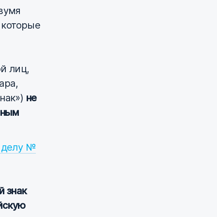
двумя
, которые
й лиц,
ара,
знак»)
не
рным
 делу №
й знак
йскую