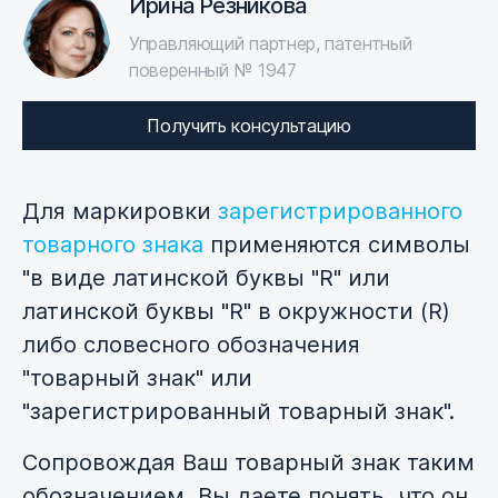
Ирина Резникова
Управляющий партнер, патентный
поверенный № 1947
Получить консультацию
Для маркировки
зарегистрированного
товарного знака
применяются символы
"в виде латинской буквы "R" или
латинской буквы "R" в окружности (R)
либо словесного обозначения
"товарный знак" или
"зарегистрированный товарный знак".
Сопровождая Ваш товарный знак таким
обозначением, Вы даете понять, что он