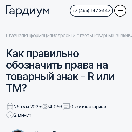
+7 (495) 147 36 47
Главная
Информация
Вопросы и ответы
Товарные знаки
К
Как правильно
обозначить права на
товарный знак - R или
TM?
26 мая 2025
4 056
0 комментариев
2 минут