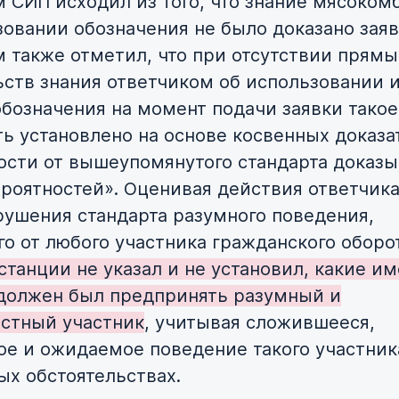
 СИП исходил из того, что знание мясоком
зовании обозначения не было доказано зая
 также отметил, что при отсутствии прямы
ьств знания ответчиком об использовании 
обозначения на момент подачи заявки такое
ь установлено на основе косвенных доказа
ости от вышеупомянутого стандарта доказ
ероятностей». Оценивая действия ответчика
рушения стандарта разумного поведения,
о от любого участника гражданского оборо
станции не указал и не установил, какие и
должен был предпринять разумный и
стный участник
, учитывая сложившееся,
ое и ожидаемое поведение такого участник
ых обстоятельствах.