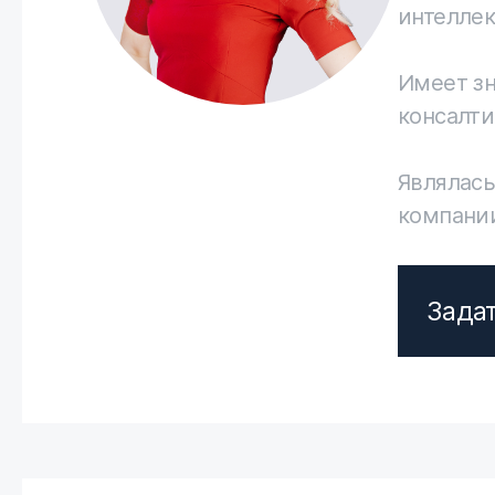
интеллек
Имеет з
консалти
Являлас
компани
Зада