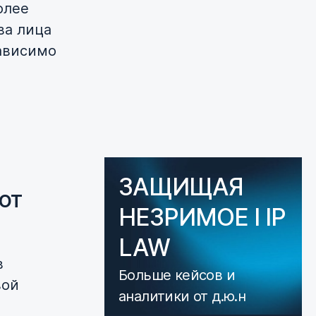
олее
ва лица
зависимо
ЗАЩИЩАЯ
от
НЕЗРИМОЕ I IP
LAW
в
Больше кейсов и
вой
аналитики от д.ю.н