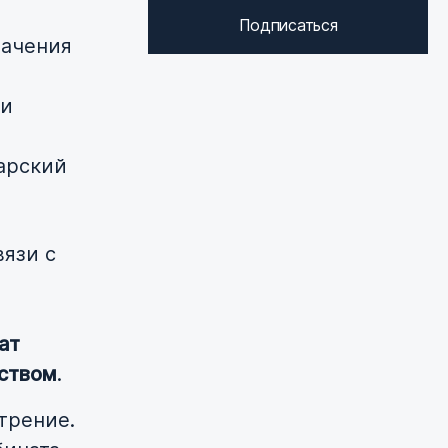
Подписаться
начения
 и
арский
вязи с
ат
еством
.
трение.