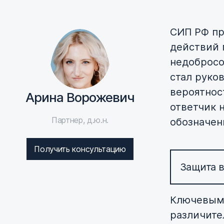
СИП РФ п
действий 
недобросо
стал руко
вероятност
Арина Ворожевич
ответчик 
Партнер, д.ю.н.
обозначен
Получить консультацию
Защита в
Ключевым 
различите