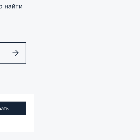
о найти
зать