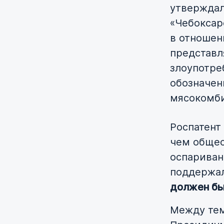
утверждал
«Чебоксар
в отношен
представл
злоупотре
обозначен
мясокомби
Роспатент
чем общес
оспариван
поддержал 
должен бы
Между тем