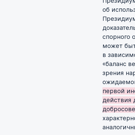
Президиум
об исполь
Президиум
доказател
спорного 
может быт
в зависим
«баланс в
зрения на
ожидаемог
первой ин
действия 
добросове
характерн
аналогичн