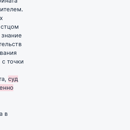
бината
вителем.
х
истцом
 знание
тельств
ывания
 с точки
та,
суд
менно
а в