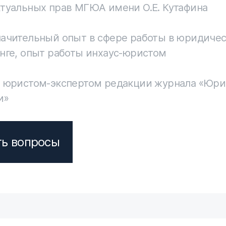
туальных прав МГЮА имени О.Е. Кутафина
начительный опыт в сфере работы в юридиче
нге, опыт работы инхаус-юристом
ь юристом-экспертом редакции журнала «Юри
и»
ть вопросы