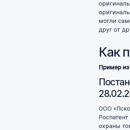
оригиналь
оригиналь
могли сам
друг от др
Как 
Пример из
Постан
28.02.
ООО «Пско
Роспатент
охраны то