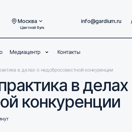
Москва
info@gardium.ru
Цветной бульвар, дом 2
о
Медиацентр
Контакты
практика в делах о недобросовестной конкуренции
практика в делах
ой конкуренции
инут