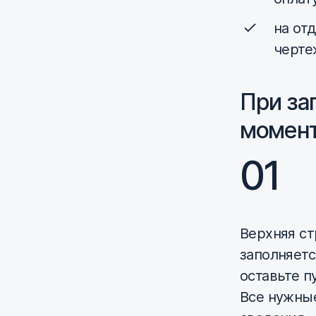
на от
черте
При за
момент
Верхняя ст
заполняетс
оставьте п
Все нужны