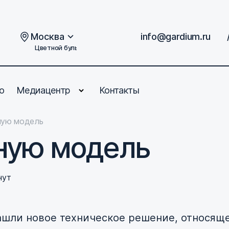
Москва
info@gardium.ru
Цветной бульвар, дом 2
о
Медиацентр
Контакты
ную модель
зную модель
нут
ашли новое техническое решение, относяще