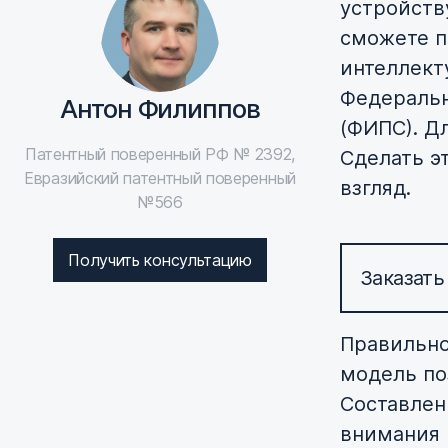
устройству
сможете п
интеллект
Федеральн
Антон Филиппов
(ФИПС). Д
Патентный поверенный РФ № 2392,
Сделать э
Евразийский патентный поверенный
взгляд.
№566
Получить консультацию
Заказать
Правильно
модель по
Составлен
внимания п