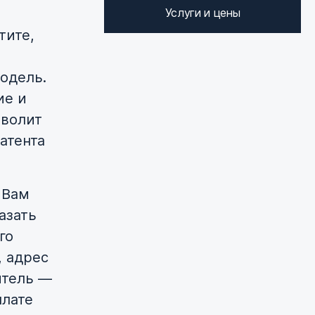
Услуги и цены
тите,
одель.
ие и
зволит
атента
 Вам
азать
го
, адрес
итель —
плате