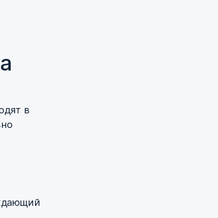
на
одят в
ьно
рждающий