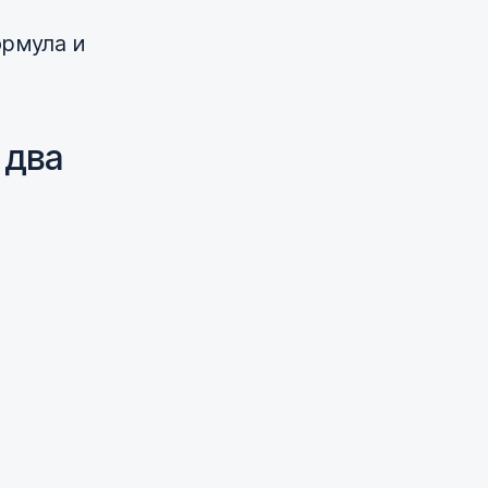
ормула и
 два