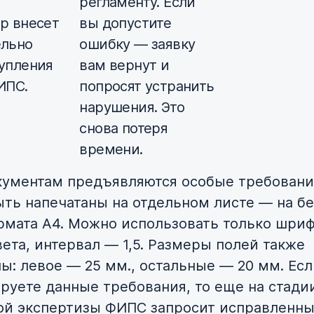
регламенту. Если
р внесет
вы допустите
ельно
ошибку — заявку
тупления
вам вернут и
ИПС.
попросят устранить
нарушения. Это
снова потеря
времени.
кументам предъявляются особые требовани
ть напечатаны на отдельном листе — на б
рмата А4. Можно использовать только шри
вета, интервал — 1,5. Размеры полей также
ы: левое — 25 мм., остальные — 20 мм. Ес
руете данные требования, то еще на стади
й экспертизы ФИПС запросит исправленн