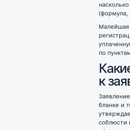
насколько
(формула,
Малейшая 
регистрац
уплаченну
по пункта
Каки
к зая
Заявление
бланке и 
утверждае
соблюсти 