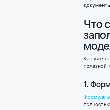
документы
Что с
запо
моде
Как уже г
полезной 
1. Фор
Формула в
полностью