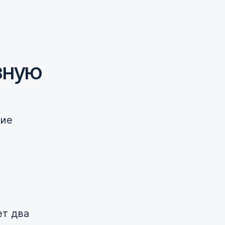
зную
ние
ет два