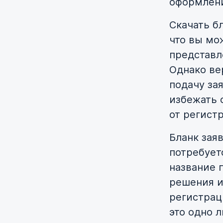
оформлен
Скачать б
что вы мо
представл
Однако ве
подачу за
избежать 
от регист
Бланк зая
потребует
название 
решения и
регистраци
это одно л