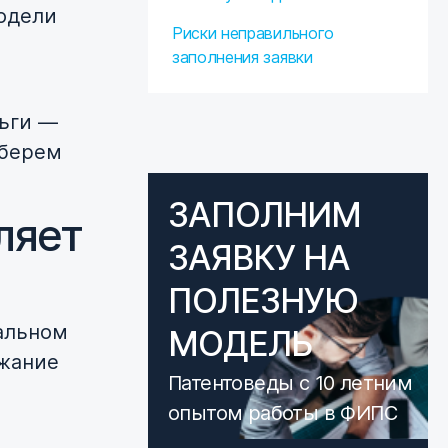
одели
Риски неправильного
заполнения заявки
ньги —
зберем
ЗАПОЛНИМ
ляет
ЗАЯВКУ НА
ПОЛЕЗНУЮ
альном
МОДЕЛЬ
ржание
Патентоведы с 10 летним
опытом работы в ФИПС