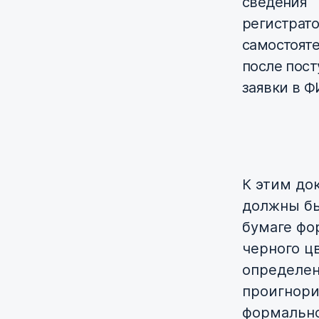
сведения
регистрато
самостоят
после пос
заявки в Ф
К этим до
должны бы
бумаге фо
черного ц
определен
проигнори
формально