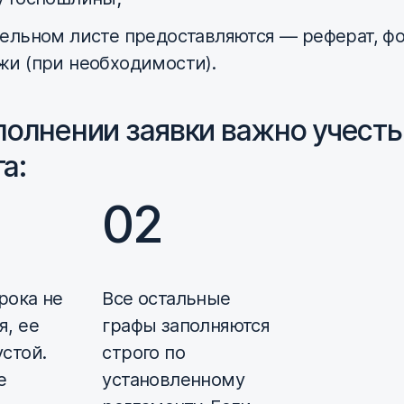
дельном листе предоставляются — реферат, ф
жи (при необходимости).
полнении заявки важно учесть
а:
рока не
Все остальные
я, ее
графы заполняются
устой.
строго по
е
установленному