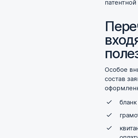
патентной
Пере
входя
поле
Особое вн
состав за
оформленн
бланк
грамо
квита
оплат