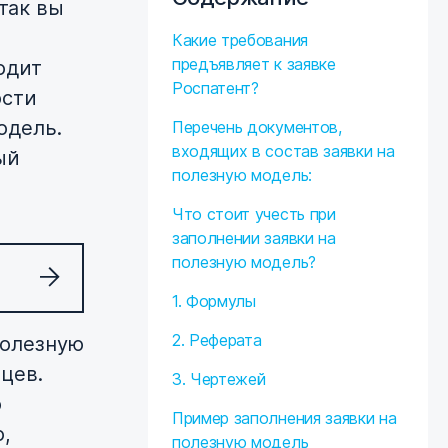
так вы
Какие требования
предъявляет к заявке
одит
Роспатент?
ости
одель.
Перечень документов,
входящих в состав заявки на
ый
полезную модель:
Что стоит учесть при
заполнении заявки на
полезную модель?
1. Формулы
2. Реферата
полезную
цев.
3. Чертежей
о
Пример заполнения заявки на
о,
полезную модель