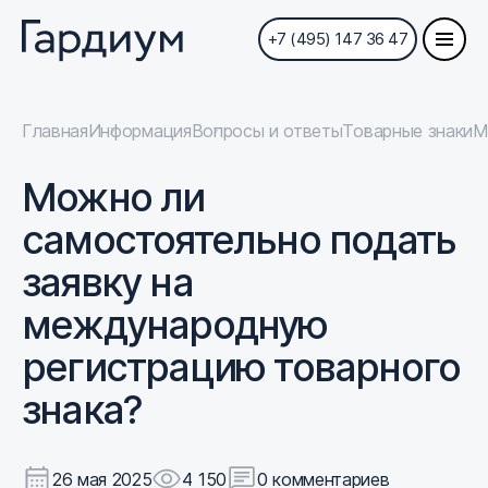
+7 (495) 147 36 47
Главная
Информация
Вопросы и ответы
Товарные знаки
М
Можно ли
самостоятельно подать
заявку на
международную
регистрацию товарного
знака?
26 мая 2025
4 150
0 комментариев