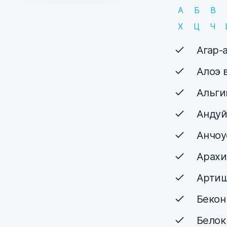
А
Б
В
Х
Ц
Ч
Агар-
Алоэ 
Альги
Андуй
Анчоу
Арахи
Артиш
Бекон
Белок