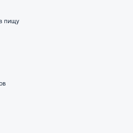
в пищу
ов