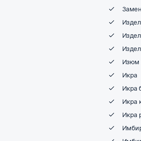
Замен
Издел
Издел
Издел
Изюм
Икра
Икра 
Икра 
Икра 
Имбир