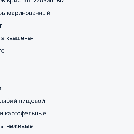
ь кристаллизованный
рь маринованный
т
та квашеная
ле
р
и
рыбий пищевой
и картофельные
сы неживые