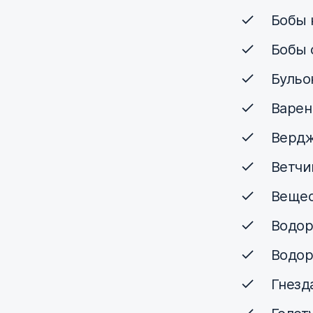
Бобы 
Бобы 
Бульо
Варен
Вердж
Ветчи
Вещес
Водор
Водор
Гнезд