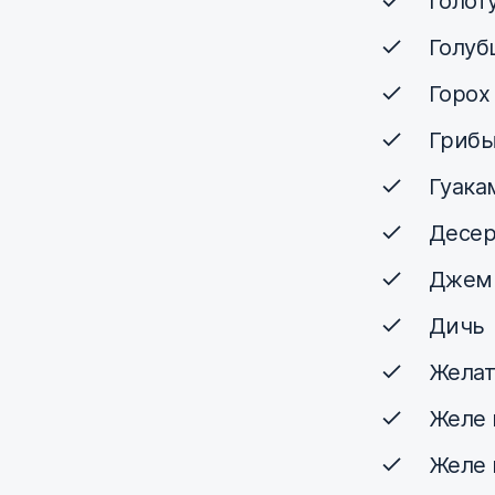
Голот
Голуб
Горох
Грибы
Гуака
Десер
Джем
Дичь
Желат
Желе 
Желе 