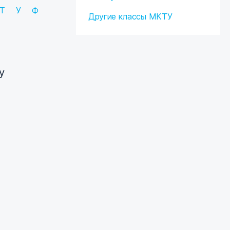
Т
У
Ф
Другие классы МКТУ
у