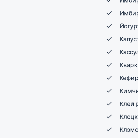
Имбир
Имби
Йогур
Капус
Кассу
Кварк
Кефи
Кимч
Клей 
Клецк
Клэм