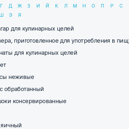
Г
Д
Ж
З
И
Й
К
Л
М
Н
О
П
Р
С
Ш
Э
Я
агар для кулинарных целей
вера, приготовленное для употребления в пищ
наты для кулинарных целей
ет
сы неживые
с обработанный
оки консервированные
 яичный