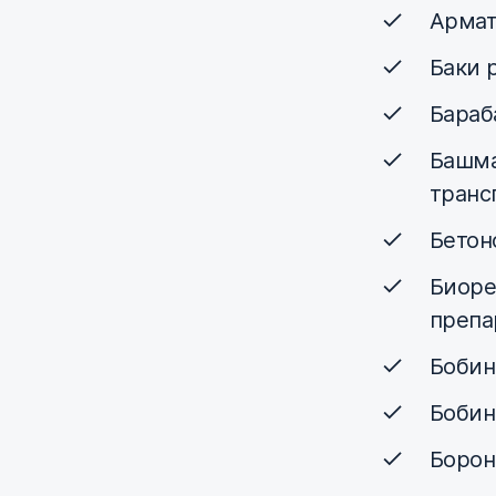
Армат
Баки 
Бараб
Башма
транс
Бетон
Биоре
препа
Бобин
Бобин
Боро