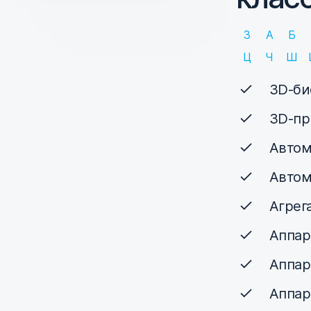
3
А
Б
Ц
Ч
Ш
3D-би
3D-пр
Автом
Автом
Агрег
Аппар
Аппар
Аппар