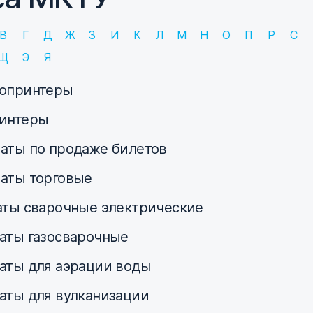
В
Г
Д
Ж
З
И
К
Л
М
Н
О
П
Р
С
Щ
Э
Я
опринтеры
интеры
аты по продаже билетов
аты торговые
аты сварочные электрические
аты газосварочные
аты для аэрации воды
аты для вулканизации