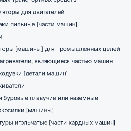
ляторы для двигателей
аки пильные [части машин]
и
торы [машины] для промышленных целей
агреватели, являющиеся частью машин
ходувки [детали машин]
хиватели
 буровые плавучие или наземные
окосилки [машины]
туры игольчатые [части кардных машин]