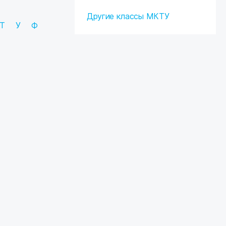
Другие классы МКТУ
Т
У
Ф