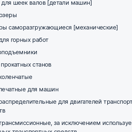
 для шеек валов [детали машин]
озеры
ры саморазгружающиеся [механические]
для горных работ
оподъемники
 прокатных станов
коленчатые
печатные для машин
распределительные для двигателей транспор
тв
трансмиссионные, за исключением использу
ных транспортных средств