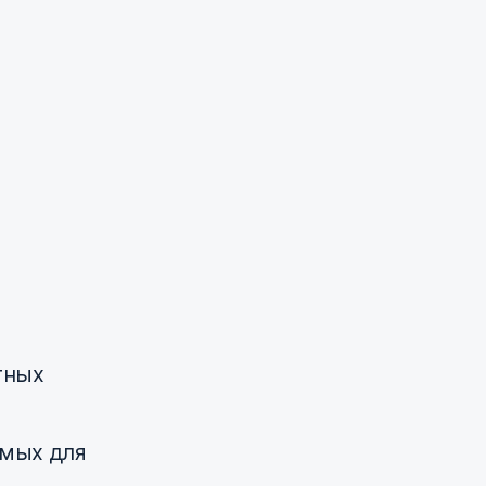
тных
емых для