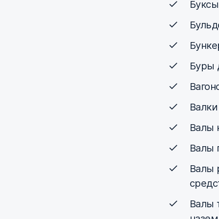
Буксы
Бульд
Бунке
Буры 
Вагон
Валки
Валы 
Валы 
Валы 
средс
Валы 
назем