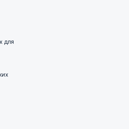
х для
ких