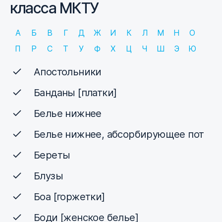
класса МКТУ
А
Б
В
Г
Д
Ж
И
К
Л
М
Н
О
П
Р
С
Т
У
Ф
Х
Ц
Ч
Ш
Э
Ю
Апостольники
Банданы [платки]
Белье нижнее
Белье нижнее, абсорбирующее пот
Береты
Блузы
Боа [горжетки]
Боди [женское белье]