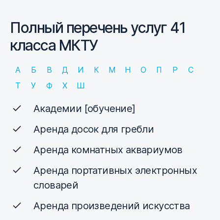
Полный перечень услуг 41
класса МКТУ
А
Б
В
Д
И
К
М
Н
О
П
Р
С
Т
У
Ф
Х
Ш
Академии [обучение]
Аренда досок для гребли
Аренда комнатных аквариумов
Аренда портативных электронных
словарей
Аренда произведений искусства