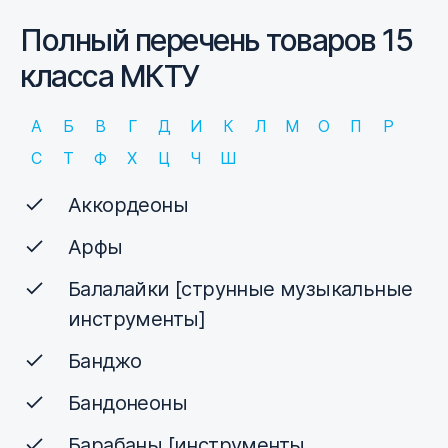
Полный перечень товаров 15
класса МКТУ
А
Б
В
Г
Д
И
К
Л
М
О
П
Р
С
Т
Ф
Х
Ц
Ч
Ш
Аккордеоны
Арфы
Балалайки [струнные музыкальные
инструменты]
Банджо
Бандонеоны
Барабаны [инструменты