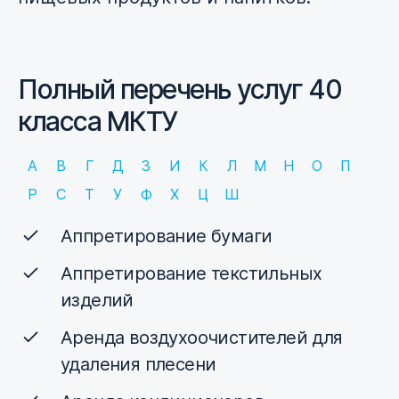
Полный перечень услуг 40
класса МКТУ
А
В
Г
Д
З
И
К
Л
М
Н
О
П
Р
С
Т
У
Ф
Х
Ц
Ш
Аппретирование бумаги
Аппретирование текстильных
изделий
Аренда воздухоочистителей для
удаления плесени