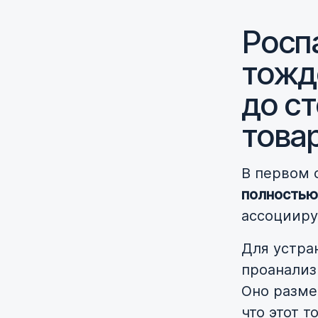
Росп
тожд
до с
това
В первом 
полностью
ассоцииру
Для устра
проанализ
Оно разме
что этот т