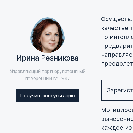
Осуществл
качестве 
по интелл
предварит
направляе
Ирина Резникова
преодолет
Управляющий партнер, патентный
поверенный № 1947
Зарегист
Получить консультацию
Мотивиров
вынесенно
каждое из 