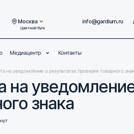
Москва
info@gardium.ru
Цветной бульвар, дом 2
о
Медиацентр
Контакты
та на уведомление о результатах проверки товарного зна
а на уведомление
ого знака
инут