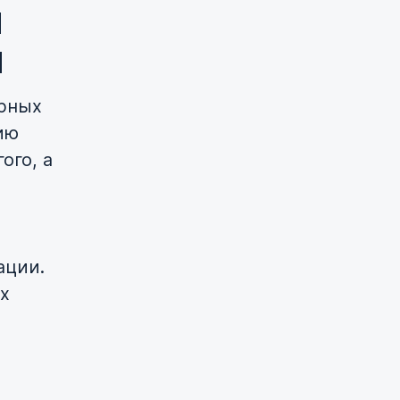
й
я
рных
ию
ого, а
ации.
х