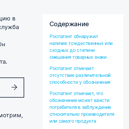
цию в
Содержание
служба
Роспатент обнаружил
наличие тождественных или
Он
сходных до степени
смешения товарных знаки
та.
Роспатент отмечает
отсутствие различительной
способности у обозначения
Роспатент отмечает, что
обозначение может ввести
потребителя в заблуждение
относительно производителя
смотрим,
или самого продукта