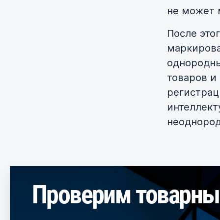
не может 
После это
маркирова
однородны
товаров и 
регистрац
интеллект
неоднород
Проверим товарный