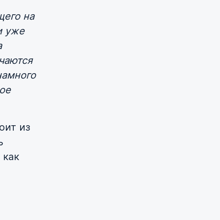
щего на
и уже
а
ичаются
намного
ое
оит из
ь
 как